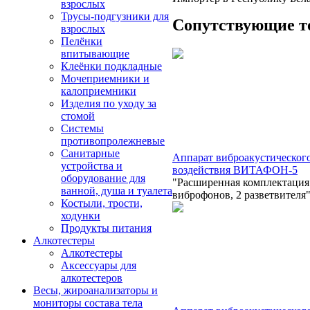
взрослых
Трусы-подгузники для
Сопутствующие т
взрослых
Пелёнки
впитывающие
Клеёнки подкладные
Мочеприемники и
калоприемники
Изделия по уходу за
стомой
Системы
противопролежневые
Санитарные
Аппарат виброакустическог
устройства и
воздействия ВИТАФОН-5
оборудование для
"Расширенная комплектация
ванной, душа и туалета
виброфонов, 2 разветвителя
Костыли, трости,
ходунки
Продукты питания
Алкотестеры
Алкотестеры
Аксессуары для
алкотестеров
Весы, жироанализаторы и
мониторы состава тела