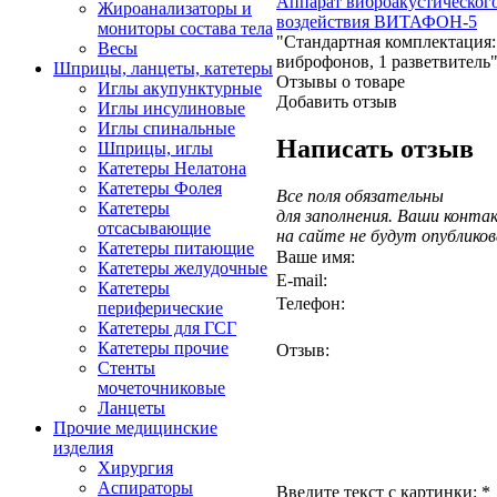
Аппарат виброакустическог
Жироанализаторы и
воздействия ВИТАФОН-5
мониторы состава тела
"Стандартная комплектация:
Весы
виброфонов, 1 разветвитель
Шприцы, ланцеты, катетеры
Отзывы о товаре
Иглы акупунктурные
Добавить отзыв
Иглы инсулиновые
Иглы спинальные
Написать отзыв
Шприцы, иглы
Катетеры Нелатона
Катетеры Фолея
Все поля обязательны
Катетеры
для заполнения. Ваши конт
отсасывающие
на сайте не будут опублико
Катетеры питающие
Ваше имя:
Катетеры желудочные
E-mail:
Катетеры
Телефон:
периферические
Катетеры для ГСГ
Катетеры прочие
Отзыв:
Стенты
мочеточниковые
Ланцеты
Прочие медицинские
изделия
Хирургия
Аспираторы
Введите текст с картинки:
*