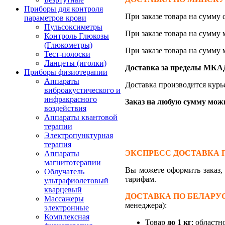
Приборы для контроля
При заказе товара на сумму
параметров крови
Пульсоксиметры
При заказе товара на сумму
Контроль Глюкозы
(Глюкометры)
При заказе товара на сумму
Тест-полоски
Ланцеты (иголки)
Доставка за пределы МКАД 
Приборы физиотерапии
Аппараты
Доставка производится курь
виброакустического и
инфракрасного
Заказ на любую сумму можно
воздействия
Аппараты квантовой
терапии
Электропунктурная
терапия
ЭКСПРЕСС ДОСТАВКА 
Аппараты
магнитотерапии
Вы можете оформить заказ
Облучатель
тарифам.
ультрафиолетовый
кварцевый
ДОСТАВКА ПО БЕЛАРУ
Массажеры
менеджера):
электронные
Комплексная
Товар
до 1 кг
: областн