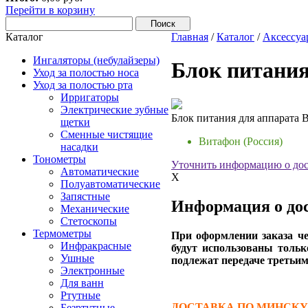
Перейти в корзину
Каталог
Главная
/
Каталог
/
Аксессуа
Ингаляторы (небулайзеры)
Блок питания
Уход за полостью носа
Уход за полостью рта
Ирригаторы
Электрические зубные
Блок питания для аппарата 
щетки
Сменные чистящие
Витафон (Россия)
насадки
Тонометры
Уточнить информацию о дос
Автоматические
X
Полуавтоматические
Запястные
Информация о дос
Механические
Стетоскопы
Термометры
При оформлении заказа че
Инфракрасные
будут использованы тольк
Ушные
подлежат передаче третьим
Электронные
Для ванн
Ртутные
ДОСТАВКА ПО МИНСКУ (д
Безртутные