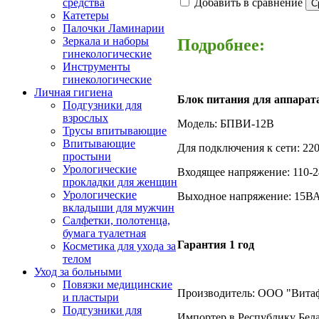
Добавить в сравнение
средства
Катетеры
Палочки Ламинарии
Зеркала и наборы
Подробнее:
гинекологические
Инструменты
гинекологические
Личная гигиена
Блок питания для аппарат
Подгузники для
взрослых
Модель: БПВИ-12В
Трусы впитывающие
Впитывающие
Для подключения к сети: 22
простыни
Урологические
Входящее напряжение: 110-2
прокладки для женщин
Урологические
Выходное напряжение: 15ВА
вкладыши для мужчин
Салфетки, полотенца,
бумага туалетная
Гарантия 1 год
Косметика для ухода за
телом
Уход за больными
Повязки медицинские
Производитель: ООО "Витафо
и пластыри
Подгузники для
Импортер в Республику Бела