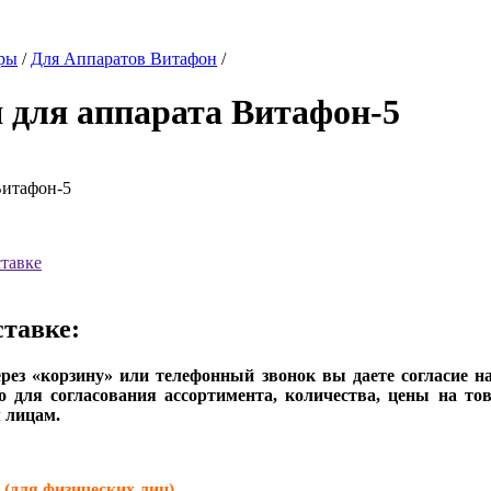
ры
/
Для Аппаратов Витафон
/
 для аппарата Витафон-5
Витафон-5
тавке
тавке:
рез «корзину» или телефонный звонок вы даете согласие н
о для согласования ассортимента, количества, цены на то
 лицам.
ля физических лиц)