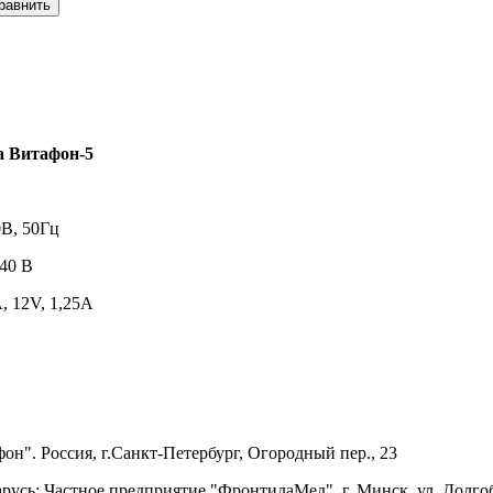
а Витафон-5
0В, 50Гц
40 В
, 12V, 1,25A
н". Россия, г.Санкт-Петербург, Огородный пер., 23
русь: Частное предприятие "ФронтидаМед", г. Минск, ул. Долгоб