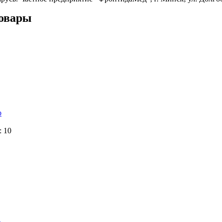
овары
о
: 10
"