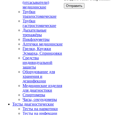
(отсасыватели)
медицинские
Трубки
трахеостомические
Трубки
гастростомические
Дыхательные
тренажёры
Пикфлоуметры
Аптечки медицинские
Грелки, Кружки
Эсмарха, Спринцовки
Средства
индивидуальной
защиты
Оборудование для
хранения и
дезинфекции
Медицинские изделия
для диагностики
Спиртомеры
Часы, секундомеры
Тесты диагностические
Тесты на наркотики
Тесты на инфекции