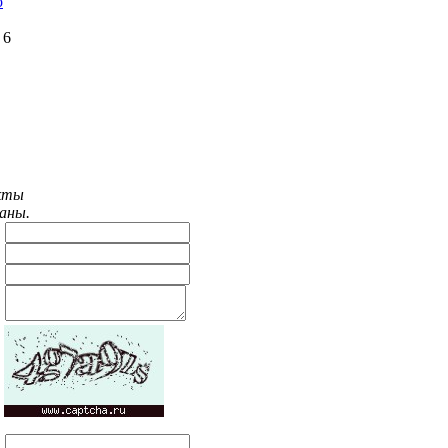
о
 6
"
акты
ваны.