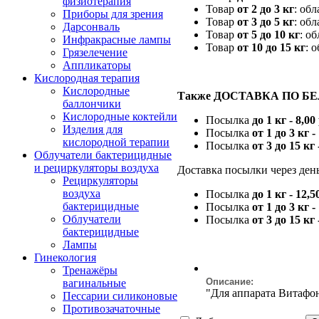
физиотерапия
Товар
от 2 до 3 кг
: об
Приборы для зрения
Товар
от 3 до 5 кг
: об
Дарсонваль
Товар
от 5 до 10 кг
: о
Инфракрасные лампы
Товар
от 10 до 15 кг
: 
Грязелечение
Аппликаторы
Кислородная терапия
Кислородные
Также ДОСТАВКА ПО Б
баллончики
Кислородные коктейли
Посылка
до 1 кг - 8,00
Изделия для
Посылка
от 1 до 3 кг -
кислородной терапии
Посылка
от 3 до 15 кг 
Облучатели бактерицидные
и рециркуляторы воздуха
Доставка посылки через день
Рециркуляторы
воздуха
Посылка
до 1 кг - 12,5
бактерицидные
Посылка
от 1 до 3 кг -
Облучатели
Посылка
от 3 до 15 кг 
бактерицидные
Лампы
Гинекология
Тренажёры
Описание:
вагинальные
"Для аппарата Витафо
Пессарии силиконовые
Противозачаточные