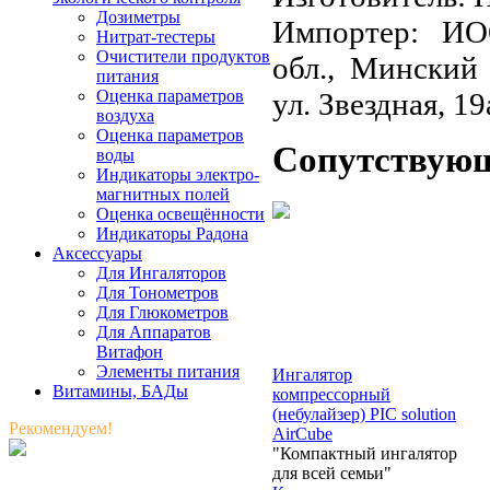
Дозиметры
Импортер: ИО
Нитрат-тестеры
Очистители продуктов
обл., Минский 
питания
ул. Звездная, 19
Оценка параметров
воздуха
Оценка параметров
Сопутствую
воды
Индикаторы электро-
магнитных полей
Оценка освещённости
Индикаторы Радона
Аксессуары
Для Ингаляторов
Для Тонометров
Для Глюкометров
Для Аппаратов
Витафон
Элементы питания
Ингалятор
Витамины, БАДы
компрессорный
(небулайзер) PIC solution
Рекомендуем!
AirCube
"Компактный ингалятор
для всей семьи"