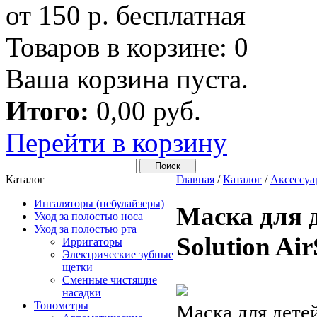
от 150 р. бесплатная
Товаров в корзине:
0
Ваша корзина пуста.
Итого:
0,00 руб.
Перейти в корзину
Каталог
Главная
/
Каталог
/
Аксессуа
Ингаляторы (небулайзеры)
Маска для д
Уход за полостью носа
Уход за полостью рта
Solution Air
Ирригаторы
Электрические зубные
щетки
Сменные чистящие
насадки
Тонометры
Маска для детей