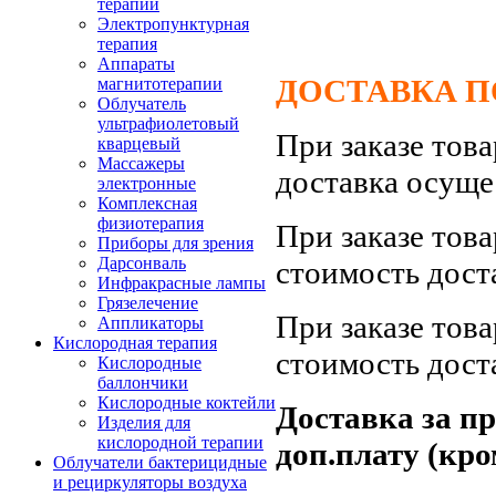
терапии
Электропунктурная
терапия
Аппараты
ДОСТАВКА ПО
магнитотерапии
Облучатель
ультрафиолетовый
При заказе тов
кварцевый
Массажеры
доставка осуще
электронные
Комплексная
физиотерапия
При заказе тов
Приборы для зрения
Дарсонваль
стоимость дост
Инфракрасные лампы
Грязелечение
При заказе тов
Аппликаторы
Кислородная терапия
стоимость дост
Кислородные
баллончики
Кислородные коктейли
Доставка за п
Изделия для
кислородной терапии
доп.плату (кро
Облучатели бактерицидные
и рециркуляторы воздуха