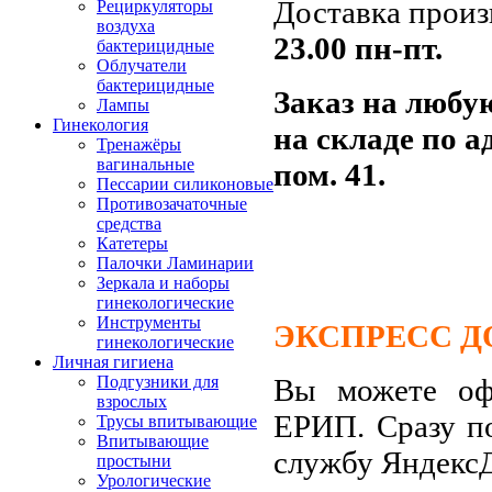
Доставка произ
Рециркуляторы
воздуха
23.00
пн-пт.
бактерицидные
Облучатели
бактерицидные
Заказ на любу
Лампы
Гинекология
на складе по а
Тренажёры
вагинальные
пом. 41.
Пессарии силиконовые
Противозачаточные
средства
Катетеры
Палочки Ламинарии
Зеркала и наборы
гинекологические
Инструменты
ЭКСПРЕСС Д
гинекологические
Личная гигиена
Вы можете офо
Подгузники для
взрослых
ЕРИП. Сразу п
Трусы впитывающие
Впитывающие
службу Яндекс
простыни
Урологические