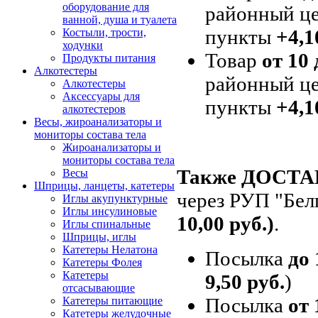
оборудование для
районный це
ванной, душа и туалета
пункты
+4,1
Костыли, трости,
ходунки
Товар
от 10 
Продукты питания
Алкотестеры
районный це
Алкотестеры
Аксессуары для
пункты
+4,1
алкотестеров
Весы, жироанализаторы и
мониторы состава тела
Жироанализаторы и
мониторы состава тела
Также ДОСТ
Весы
Шприцы, ланцеты, катетеры
через РУП "Бел
Иглы акупунктурные
Иглы инсулиновые
10,00 руб.)
.
Иглы спинальные
Шприцы, иглы
Катетеры Нелатона
Посылка
до 
Катетеры Фолея
Катетеры
9,50 руб.
)
отсасывающие
Посылка
от 
Катетеры питающие
Катетеры желудочные