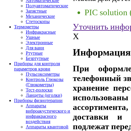
Автоматические
Полуавтоматические
PIC solution
Запястные
Механические
Стетоскопы
Уточнить инфо
Термометры
Инфракрасные
X
Ушные
Электронные
Для ванн
Информация 
Ртутные
Безртутные
Приборы для контроля
При оформле
параметров крови
Пульсоксиметры
телефонный зв
Контроль Глюкозы
(Глюкометры)
хранение пер
Тест-полоски
использов
Ланцеты (иголки)
Приборы физиотерапии
ассортимента,
Аппараты
виброакустического и
доставки и 
инфракрасного
воздействия
подлежат пере
Аппараты квантовой