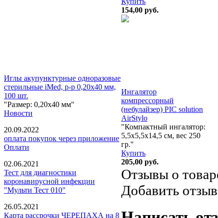
Купить
154,00
руб.
Иглы акупунктурные одноразовые
стерильные iMed, р-р 0,20х40 мм,
Ингалятор
100 шт.
компрессорный
"Размер: 0,20х40 мм"
(небулайзер) PIC solution
Новости
AirStylo
"Компактный ингалятор:
20.09.2022
5,5х5,5х14,5 см, вес 250
оплата покупок через приложение
гр."
Оплати
Купить
205,00
руб.
02.06.2021
Отзывы о товар
Тест для диагностики
коронавирусной инфекции
Добавить отзыв
"Мульти Тест 010"
26.05.2021
Написать от
Карта рассрочки ЧЕРЕПАХА на 8