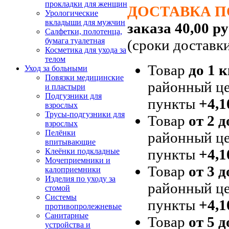
прокладки для женщин
ДОСТАВКА П
Урологические
вкладыши для мужчин
заказа 40,00 ру
Салфетки, полотенца,
бумага туалетная
(сроки доставк
Косметика для ухода за
телом
Товар
до 1 к
Уход за больными
Повязки медицинские
районный це
и пластыри
Подгузники для
пункты
+4,1
взрослых
Трусы-подгузники для
Товар
от 2 д
взрослых
Пелёнки
районный це
впитывающие
пункты
+4,1
Клеёнки подкладные
Мочеприемники и
Товар
от 3 д
калоприемники
Изделия по уходу за
районный це
стомой
Системы
пункты
+4,1
противопролежневые
Санитарные
Товар
от 5 д
устройства и