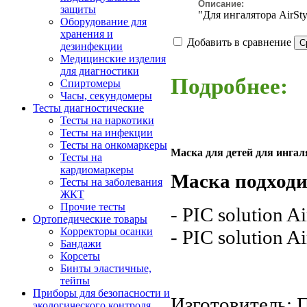
Описание:
защиты
"Для ингалятора AirSty
Оборудование для
хранения и
Добавить в сравнение
дезинфекции
Медицинские изделия
для диагностики
Подробнее:
Спиртомеры
Часы, секундомеры
Тесты диагностические
Тесты на наркотики
Тесты на инфекции
Тесты на онкомаркеры
Маска для детей для ингалят
Тесты на
кардиомаркеры
Маска подходи
Тесты на заболевания
ЖКТ
Прочие тесты
- PIC solution A
Ортопедические товары
Корректоры осанки
- PIC solution A
Бандажи
Корсеты
Бинты эластичные,
тейпы
Приборы для безопасности и
Изготовитель: 
экологического контроля