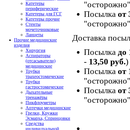
"осторожно"
Катетеры
периферические
Посылка
от 
Катетеры для ГСГ
Катетеры прочие
"осторожно"
Стенты
мочеточниковые
Ланцеты
Доставка посыл
Прочие медицинские
изделия
Посылка
до 
Хирургия
Аспираторы
-
13,50 руб.
)
(отсасыватели)
медицинские
Посылка
от 
Трубки
трахеостомические
"осторожно"
Трубки
гастростомические
Посылка
от 
Дыхательные
тренажёры
"осторожно"
Пикфлоуметры
Аптечки медицинские
Грелки, Кружки
Эсмарха, Спринцовки
Средства
индивидуальной