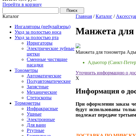
Перейти в корзину
Каталог
Главная
/
Каталог
/
Аксессуа
Ингаляторы (небулайзеры)
Манжета для
Уход за полостью носа
Уход за полостью рта
Ирригаторы
Электрические зубные
Манжета для тонометра Адъ
щетки
Сменные чистящие
Адъютор (Санкт-Петер
насадки
Тонометры
Уточнить информацию о дос
Автоматические
X
Полуавтоматические
Запястные
Информация о дос
Механические
Стетоскопы
Термометры
При оформлении заказа че
Инфракрасные
будут использованы тольк
Ушные
подлежат передаче третьим
Электронные
Для ванн
Ртутные
ДОСТАВКА ПО МИНСКУ (д
Безртутные