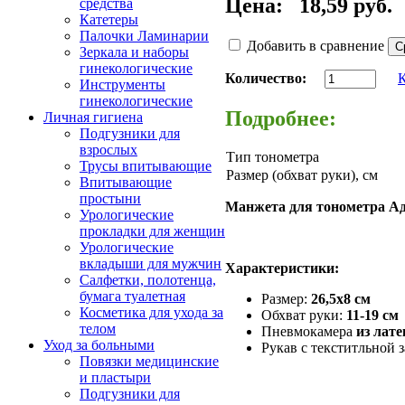
Цена:
18,59 руб.
средства
Катетеры
Палочки Ламинарии
Добавить в сравнение
Зеркала и наборы
гинекологические
Количество:
Инструменты
гинекологические
Подробнее:
Личная гигиена
Подгузники для
взрослых
Тип тонометра
Трусы впитывающие
Размер (обхват руки), см
Впитывающие
простыни
Манжета для тонометра А
Урологические
прокладки для женщин
Урологические
вкладыши для мужчин
Характеристики:
Салфетки, полотенца,
бумага туалетная
Размер
:
26,5х8 см
Косметика для ухода за
Обхват руки:
11-19 см
телом
Пневмокамера
из лате
Уход за больными
Рукав с текститльной 
Повязки медицинские
и пластыри
Подгузники для