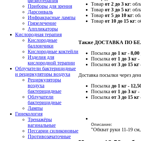
физиотерапия
Товар
от 2 до 3 кг
: об
Приборы для зрения
Товар
от 3 до 5 кг
: об
Дарсонваль
Товар
от 5 до 10 кг
: о
Инфракрасные лампы
Товар
от 10 до 15 кг
: 
Грязелечение
Аппликаторы
Кислородная терапия
Кислородные
Также ДОСТАВКА ПО Б
баллончики
Кислородные коктейли
Посылка
до 1 кг - 8,00
Изделия для
Посылка
от 1 до 3 кг -
кислородной терапии
Посылка
от 3 до 15 кг 
Облучатели бактерицидные
и рециркуляторы воздуха
Доставка посылки через день
Рециркуляторы
воздуха
Посылка
до 1 кг - 12,5
бактерицидные
Посылка
от 1 до 3 кг -
Облучатели
Посылка
от 3 до 15 кг 
бактерицидные
Лампы
Гинекология
Тренажёры
Описание:
вагинальные
"Обхват руки 11-19 см,
Пессарии силиконовые
Противозачаточные