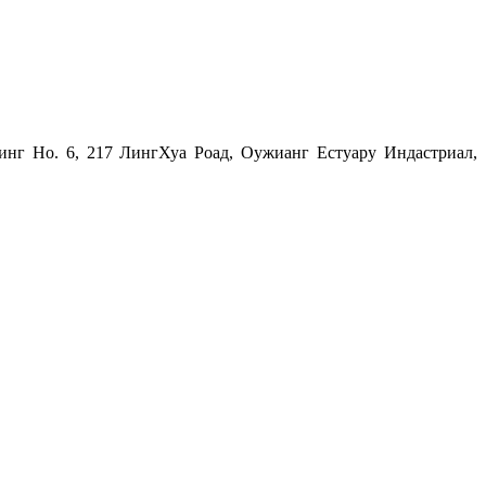
инг Но. 6, 217 ЛингХуа Роад, Оужианг Естуару Индастриал,