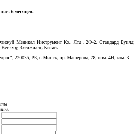
ации:
6 месяцев.
энжуй Медикал Инструмент Ко., Лтд., 2Ф-2, Стандард Буилд
 Вензхоу, Зхеижианг, Китай.
ос", 220035, РБ, г. Минск, пр. Машерова, 78, пом. 4Н, ком. 3
акты
ваны.