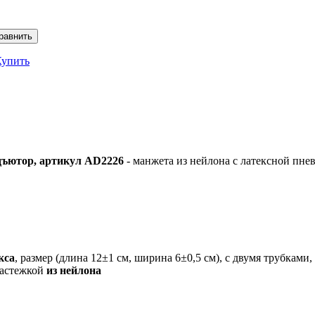
Купить
дъютор, артикул AD2226
-
манжета из нейлона с латексной пне
кса
, размер (длина 12±1 см, ширина 6±0,5 см), с двумя трубками,
застежкой
из нейлона