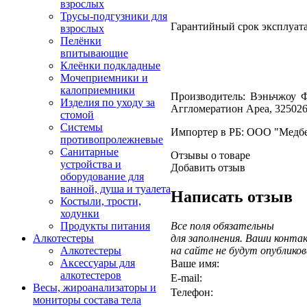
взрослых
Трусы-подгузники для
Гарантийный срок эксплуат
взрослых
Пелёнки
впитывающие
Клеёнки подкладные
Мочеприемники и
калоприемники
Производитель: Вэньчжоу Ф
Изделия по уходу за
Аггломератион Ареа, 325026
стомой
Системы
Импортер в РБ: ООО "Медбелр
противопролежневые
Санитарные
Отзывы о товаре
устройства и
Добавить отзыв
оборудование для
ванной, душа и туалета
Написать отзыв
Костыли, трости,
ходунки
Продукты питания
Все поля обязательны
Алкотестеры
для заполнения. Ваши конт
Алкотестеры
на сайте не будут опублико
Аксессуары для
Ваше имя:
алкотестеров
E-mail:
Весы, жироанализаторы и
Телефон:
мониторы состава тела