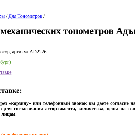
ры
/
Для Тонометров
/
 механических тонометров Ад
ютор, артикул AD2226
бург)
тавке
тавке:
рез «корзину» или телефонный звонок вы даете согласие н
о для согласования ассортимента, количества, цены на то
 лицам.
ля физических лиц)