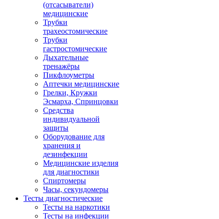
(отсасыватели)
медицинские
Трубки
трахеостомические
Трубки
гастростомические
Дыхательные
тренажёры
Пикфлоуметры
Аптечки медицинские
Грелки, Кружки
Эсмарха, Спринцовки
Средства
индивидуальной
защиты
Оборудование для
хранения и
дезинфекции
Медицинские изделия
для диагностики
Спиртомеры
Часы, секундомеры
Тесты диагностические
Тесты на наркотики
Тесты на инфекции