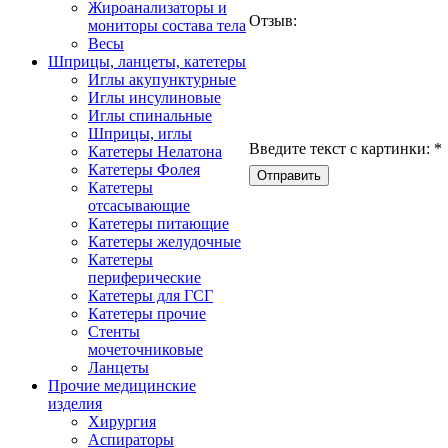
Жироанализаторы и
Отзыв:
мониторы состава тела
Весы
Шприцы, ланцеты, катетеры
Иглы акупунктурные
Иглы инсулиновые
Иглы спинальные
Шприцы, иглы
Введите текст с картинки:
*
Катетеры Нелатона
Катетеры Фолея
Катетеры
отсасывающие
Катетеры питающие
Катетеры желудочные
Катетеры
периферические
Катетеры для ГСГ
Катетеры прочие
Стенты
мочеточниковые
Ланцеты
Прочие медицинские
изделия
Хирургия
Аспираторы