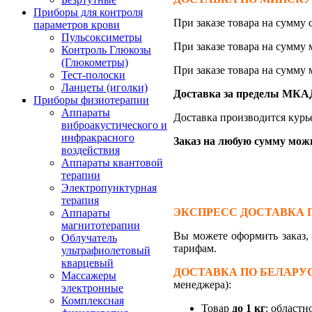
Приборы для контроля
При заказе товара на сумму
параметров крови
Пульсоксиметры
При заказе товара на сумму
Контроль Глюкозы
(Глюкометры)
При заказе товара на сумму
Тест-полоски
Ланцеты (иголки)
Доставка за пределы МКАД 
Приборы физиотерапии
Аппараты
Доставка производится курь
виброакустического и
инфракрасного
Заказ на любую сумму можно
воздействия
Аппараты квантовой
терапии
Электропунктурная
терапия
ЭКСПРЕСС ДОСТАВКА 
Аппараты
магнитотерапии
Вы можете оформить заказ
Облучатель
тарифам.
ультрафиолетовый
кварцевый
ДОСТАВКА ПО БЕЛАРУ
Массажеры
менеджера):
электронные
Комплексная
Товар
до 1 кг
: областн