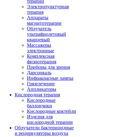
терапии
Электропунктурная
терапия
Аппараты
магнитотерапии
Облучатель
ультрафиолетовый
кварцевый
Массажеры
электронные
Комплексная
физиотерапия
Приборы для зрения
Дарсонваль
Инфракрасные лампы
Грязелечение
Аппликаторы
Кислородная терапия
Кислородные
баллончики
Кислородные коктейли
Изделия для
кислородной терапии
Облучатели бактерицидные
и рециркуляторы воздуха