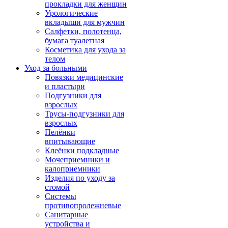
прокладки для женщин
Урологические
вкладыши для мужчин
Салфетки, полотенца,
бумага туалетная
Косметика для ухода за
телом
Уход за больными
Повязки медицинские
и пластыри
Подгузники для
взрослых
Трусы-подгузники для
взрослых
Пелёнки
впитывающие
Клеёнки подкладные
Мочеприемники и
калоприемники
Изделия по уходу за
стомой
Системы
противопролежневые
Санитарные
устройства и