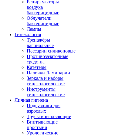
Рециркуляторы
воздуха
бактерицидные
Облучатели
бактерицидные
Лампы
Гинекология
Тренажёры
вагинальные
Пессарии силиконовые
Противозачаточные
средства
Катетеры
Палочки Ламинарии
Зеркала и наборы
гинекологические
Инструменты
гинекологические
Личная гигиена
Подгузники для
взрослых
Трусы впитывающие
Впитывающие
простыни
Урологические