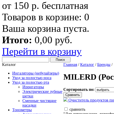
от 150 р. бесплатная
Товаров в корзине:
0
Ваша корзина пуста.
Итого:
0,00 руб.
Перейти в корзину
Каталог
Главная
/
Каталог
/
Бренды
/
Ингаляторы (небулайзеры)
MILERD (Рос
Уход за полостью носа
Уход за полостью рта
Ирригаторы
Сортировать по:
Электрические зубные
щетки
Очиститель продуктов п
Сменные чистящие
насадки
сравнить
Тонометры
"Для детоксикации, дезинфе