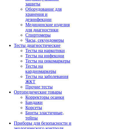
защиты
Оборудование для
хранения и
дезинфекции
Медицинские изделия
для диагностики
Спиртомеры
Часы, секундомеры
Тесты диагностические
Тесты на наркотики
Тесты на инфекции
Тесты на онкомаркеры
Тесты на
кардиомаркеры
Тесты на заболевания
ЖКТ
Прочие тесты
Ортопедические товары
Корректоры осанки
Бандажи
Корсеты
Бинты эластичные,
тейпы
Приборы для безопасности и
экологического контроля