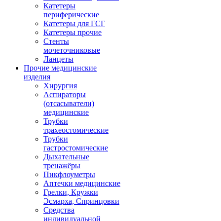
Катетеры
периферические
Катетеры для ГСГ
Катетеры прочие
Стенты
мочеточниковые
Ланцеты
Прочие медицинские
изделия
Хирургия
Аспираторы
(отсасыватели)
медицинские
Трубки
трахеостомические
Трубки
гастростомические
Дыхательные
тренажёры
Пикфлоуметры
Аптечки медицинские
Грелки, Кружки
Эсмарха, Спринцовки
Средства
индивидуальной