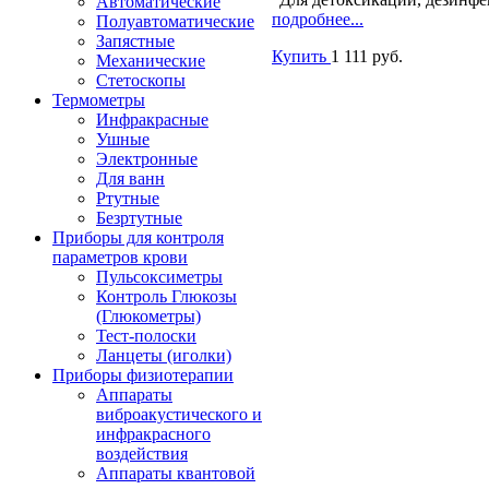
Автоматические
подробнее...
Полуавтоматические
Запястные
Купить
1 111 руб.
Механические
Стетоскопы
Термометры
Инфракрасные
Ушные
Электронные
Для ванн
Ртутные
Безртутные
Приборы для контроля
параметров крови
Пульсоксиметры
Контроль Глюкозы
(Глюкометры)
Тест-полоски
Ланцеты (иголки)
Приборы физиотерапии
Аппараты
виброакустического и
инфракрасного
воздействия
Аппараты квантовой