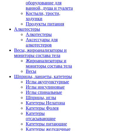
оборудование для
ванной, душа и туалета
Костыли, трости,
ходунки
Продукты питания
Алкотестеры
Алкотестеры
Аксессуары для
алкотестеров
Весы, жироанализаторы и
мониторы состава тела
Жироанализаторы и
мониторы состава тела
Весы
Шприцы, ланцеты, катетеры
Иглы акупунктурные
Иглы инсулиновые
Иглы спинальные
Шприцы, иглы
Катетеры Нелатона
Катетеры Фолея
Катетеры
отсасывающие
Катетеры питающие
Катетеры желудочные