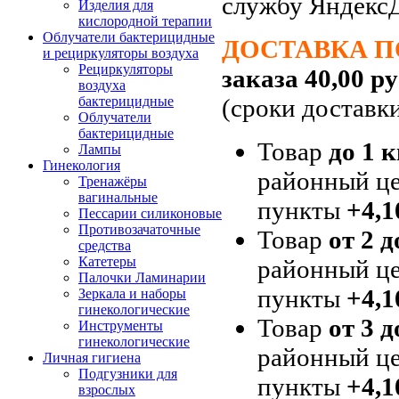
службу Яндекс
Изделия для
кислородной терапии
Облучатели бактерицидные
ДОСТАВКА П
и рециркуляторы воздуха
Рециркуляторы
заказа 40,00 ру
воздуха
(сроки доставк
бактерицидные
Облучатели
бактерицидные
Товар
до 1 к
Лампы
Гинекология
районный це
Тренажёры
вагинальные
пункты
+4,1
Пессарии силиконовые
Противозачаточные
Товар
от 2 д
средства
Катетеры
районный це
Палочки Ламинарии
пункты
+4,1
Зеркала и наборы
гинекологические
Товар
от 3 д
Инструменты
гинекологические
районный це
Личная гигиена
Подгузники для
пункты
+4,1
взрослых