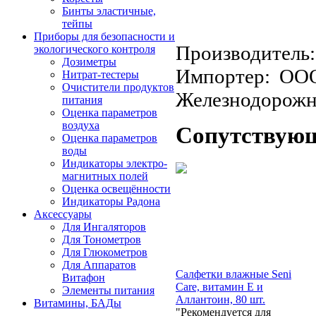
Бинты эластичные,
тейпы
Приборы для безопасности и
Производитель
экологического контроля
Дозиметры
Импортер: ООО
Нитрат-тестеры
Очистители продуктов
Железнодорожная
питания
Оценка параметров
воздуха
Сопутствую
Оценка параметров
воды
Индикаторы электро-
магнитных полей
Оценка освещённости
Индикаторы Радона
Аксессуары
Для Ингаляторов
Для Тонометров
Для Глюкометров
Для Аппаратов
Салфетки влажные Seni
Витафон
Care, витамин Е и
Элементы питания
Аллантоин, 80 шт.
Витамины, БАДы
"Рекомендуется для