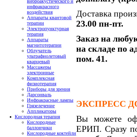
виброакустического и
инфракрасного
Доставка произ
воздействия
Аппараты квантовой
23.00
пн-пт.
терапии
Электропунктурная
терапия
Заказ на любу
Аппараты
магнитотерапии
на складе по а
Облучатель
ультрафиолетовый
пом. 41.
кварцевый
Массажеры
электронные
Комплексная
физиотерапия
Приборы для зрения
Дарсонваль
Инфракрасные лампы
ЭКСПРЕСС Д
Грязелечение
Аппликаторы
Вы можете офо
Кислородная терапия
Кислородные
ЕРИП. Сразу п
баллончики
Кислородные коктейли