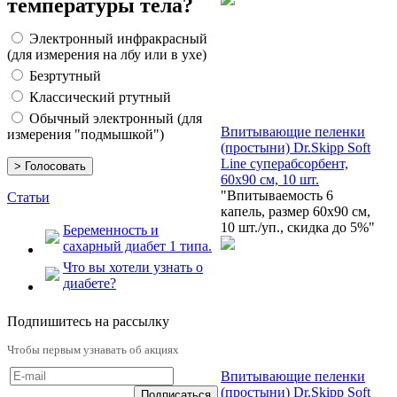
температуры тела?
Электронный инфракрасный
(для измерения на лбу или в ухе)
Безртутный
Классический ртутный
Обычный электронный (для
Впитывающие пеленки
измерения "подмышкой")
(простыни) Dr.Skipp Soft
Line суперабсорбент,
60x90 см, 10 шт.
"Впитываемость 6
Статьи
капель, размер 60х90 см,
10 шт./уп., скидка до 5%"
Беременность и
сахарный диабет 1 типа.
Что вы хотели узнать о
диабете?
Подпишитесь на рассылку
Чтобы первым узнавать об акциях
Впитывающие пеленки
(простыни) Dr.Skipp Soft