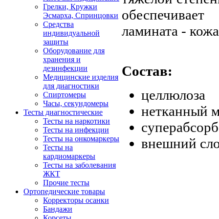
Грелки, Кружки
обеспечивае
Эсмарха, Спринцовки
Средства
ламината - кож
индивидуальной
защиты
Оборудование для
хранения и
Состав:
дезинфекции
Медицинские изделия
для диагностики
целлюлоза
Спиртомеры
Часы, секундомеры
нетканный м
Тесты диагностические
Тесты на наркотики
суперабсорб
Тесты на инфекции
Тесты на онкомаркеры
внешний сло
Тесты на
кардиомаркеры
Тесты на заболевания
ЖКТ
Прочие тесты
Ортопедические товары
Корректоры осанки
Бандажи
Корсеты