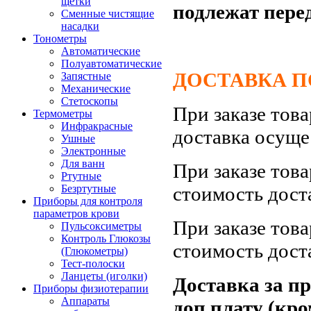
щетки
подлежат пере
Сменные чистящие
насадки
Тонометры
Автоматические
Полуавтоматические
ДОСТАВКА ПО
Запястные
Механические
Стетоскопы
При заказе тов
Термометры
Инфракрасные
доставка осуще
Ушные
Электронные
Для ванн
При заказе тов
Ртутные
стоимость дост
Безртутные
Приборы для контроля
параметров крови
При заказе тов
Пульсоксиметры
Контроль Глюкозы
стоимость дост
(Глюкометры)
Тест-полоски
Ланцеты (иголки)
Доставка за п
Приборы физиотерапии
Аппараты
доп.плату (кро