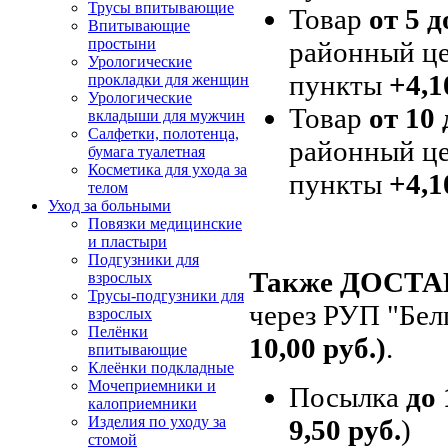
Трусы впитывающие
Товар
от 5 д
Впитывающие
простыни
районный це
Урологические
пункты
+4,1
прокладки для женщин
Урологические
Товар
от 10 
вкладыши для мужчин
Салфетки, полотенца,
районный це
бумага туалетная
Косметика для ухода за
пункты
+4,1
телом
Уход за больными
Повязки медицинские
и пластыри
Подгузники для
Также ДОСТ
взрослых
Трусы-подгузники для
через РУП "Бел
взрослых
Пелёнки
10,00 руб.)
.
впитывающие
Клеёнки подкладные
Мочеприемники и
Посылка
до 
калоприемники
Изделия по уходу за
9,50 руб.
)
стомой