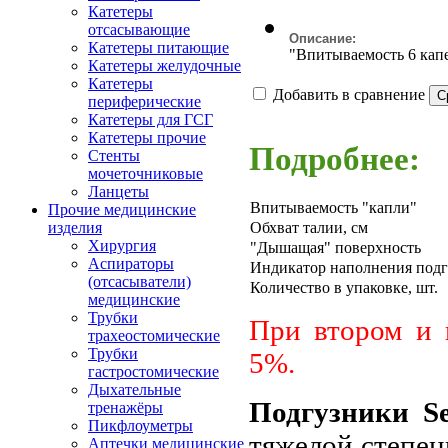
Катетеры
отсасывающие
Описание:
Катетеры питающие
"Впитываемость 6 капе
Катетеры желудочные
Катетеры
Добавить в сравнение
периферические
Катетеры для ГСГ
Катетеры прочие
Подробнее:
Стенты
мочеточниковые
Ланцеты
Впитываемость "капли"
Прочие медицинские
Обхват талии, см
изделия
Хирургия
"Дышащая" поверхность
Аспираторы
Индикатор наполнения подг
(отсасыватели)
Количество в упаковке, шт.
медицинские
Трубки
При втором и 
трахеостомические
Трубки
5%.
гастростомические
Дыхательные
Подгузники Se
тренажёры
Пикфлоуметры
тяжелой степен
Аптечки медицинские