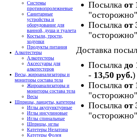
Посылка
от 
Системы
противопролежневые
"осторожно"
Санитарные
устройства и
Посылка
от 
оборудование для
ванной, душа и туалета
"осторожно"
Костыли, трости,
ходунки
Продукты питания
Доставка посыл
Алкотестеры
Алкотестеры
Посылка
до 
Аксессуары для
алкотестеров
-
13,50 руб.
)
Весы, жироанализаторы и
мониторы состава тела
Посылка
от 
Жироанализаторы и
мониторы состава тела
"осторожно"
Весы
Шприцы, ланцеты, катетеры
Посылка
от 
Иглы акупунктурные
"осторожно"
Иглы инсулиновые
Иглы спинальные
Шприцы, иглы
Катетеры Нелатона
Катетеры Фолея