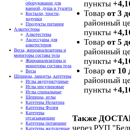
пункты
+4,1
оборудование для
ванной, душа и туалета
Товар
от 3 д
Костыли, трости,
ходунки
районный це
Продукты питания
Алкотестеры
пункты
+4,1
Алкотестеры
Товар
от 5 д
Аксессуары для
алкотестеров
районный це
Весы, жироанализаторы и
мониторы состава тела
пункты
+4,1
Жироанализаторы и
мониторы состава тела
Товар
от 10 
Весы
Шприцы, ланцеты, катетеры
районный це
Иглы акупунктурные
Иглы инсулиновые
пункты
+4,1
Иглы спинальные
Шприцы, иглы
Катетеры Нелатона
Катетеры Фолея
Катетеры
Также ДОСТ
отсасывающие
Катетеры питающие
через РУП "Бел
Катетеры желудочные