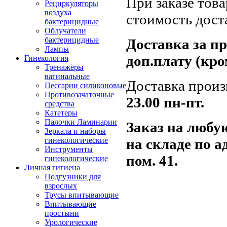
При заказе тов
Рециркуляторы
воздуха
стоимость дост
бактерицидные
Облучатели
бактерицидные
Доставка за п
Лампы
доп.плату (кро
Гинекология
Тренажёры
вагинальные
Доставка произ
Пессарии силиконовые
Противозачаточные
23.00
пн-пт.
средства
Катетеры
Палочки Ламинарии
Заказ на любу
Зеркала и наборы
на складе по а
гинекологические
Инструменты
пом. 41.
гинекологические
Личная гигиена
Подгузники для
взрослых
Трусы впитывающие
Впитывающие
простыни
Урологические