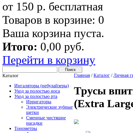
от 150 р. бесплатная
Товаров в корзине:
0
Ваша корзина пуста.
Итого:
0,00 руб.
Перейти в корзину
Главная
/
Каталог
/
Личная г
Каталог
Ингаляторы (небулайзеры)
Трусы впит
Уход за полостью носа
Уход за полостью рта
(Extra Large
Ирригаторы
Электрические зубные
щетки
Сменные чистящие
насадки
Тонометры