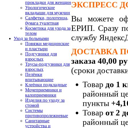
ЭКСПРЕСС Д
прокладки для женщин
Урологические
вкладыши для мужчин
Вы можете офо
Салфетки, полотенца,
бумага туалетная
ЕРИП. Сразу п
Косметика для ухода за
телом
службу Яндекс
Уход за больными
Повязки медицинские
и пластыри
ДОСТАВКА П
Подгузники для
заказа 40,00 ру
взрослых
Трусы-подгузники для
(сроки доставк
взрослых
Пелёнки
впитывающие
Товар
до 1 к
Клеёнки подкладные
Мочеприемники и
районный це
калоприемники
Изделия по уходу за
пункты
+4,1
стомой
Товар
от 2 д
Системы
противопролежневые
районный це
Санитарные
устройства и