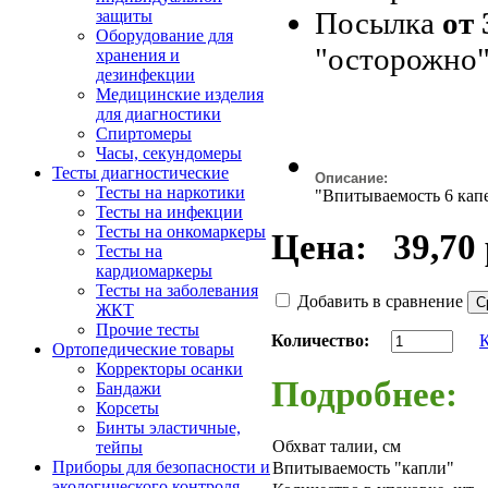
Посылка
от 
защиты
Оборудование для
"осторожно"
хранения и
дезинфекции
Медицинские изделия
для диагностики
Спиртомеры
Часы, секундомеры
Тесты диагностические
Описание:
Тесты на наркотики
"Впитываемость 6 капе
Тесты на инфекции
Тесты на онкомаркеры
Цена:
39,70 
Тесты на
кардиомаркеры
Тесты на заболевания
Добавить в сравнение
ЖКТ
Прочие тесты
Количество:
Ортопедические товары
Корректоры осанки
Подробнее:
Бандажи
Корсеты
Бинты эластичные,
Обхват талии, см
тейпы
Приборы для безопасности и
Впитываемость "капли"
экологического контроля