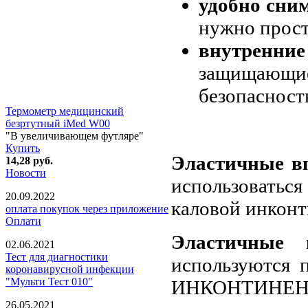
удобно сни
нужно прост
внутренние
защищающ
безопасност
Термометр медицинский
безртутный iMed W00
"В увеличивающем футляре"
Купить
Эластичные в
14,28
руб.
Новости
использоватьс
20.09.2022
каловой инкон
оплата покупок через приложение
Оплати
Эластичные 
02.06.2021
Тест для диагностики
используютс
коронавирусной инфекции
"Мульти Тест 010"
ИНКОНТИНЕН
26.05.2021