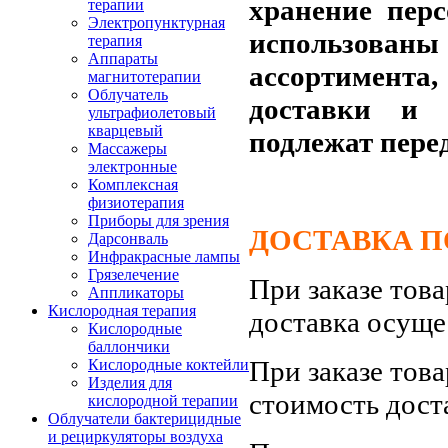
хранение пер
терапии
Электропунктурная
использов
терапия
Аппараты
ассортимента,
магнитотерапии
Облучатель
доставки и 
ультрафиолетовый
кварцевый
подлежат пере
Массажеры
электронные
Комплексная
физиотерапия
Приборы для зрения
ДОСТАВКА ПО
Дарсонваль
Инфракрасные лампы
Грязелечение
При заказе тов
Аппликаторы
Кислородная терапия
доставка осуще
Кислородные
баллончики
При заказе тов
Кислородные коктейли
Изделия для
стоимость дост
кислородной терапии
Облучатели бактерицидные
и рециркуляторы воздуха