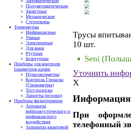
Автоматические
Полуавтоматические
Запястные
Механические
Стетоскопы
Термометры
Трусы впитывающ
Инфракрасные
Ушные
10 шт.
Электронные
Для ванн
Ртутные
Seni (Польш
Безртутные
Приборы для контроля
параметров крови
Уточнить инфо
Пульсоксиметры
Контроль Глюкозы
X
(Глюкометры)
Тест-полоски
Ланцеты (иголки)
Информация 
Приборы физиотерапии
Аппараты
виброакустического и
При оформле
инфракрасного
воздействия
телефонный зв
Аппараты квантовой