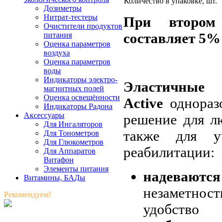
Количество в упаковке, шт.
Дозиметры
Нитрат-тестеры
При втором
Очистители продуктов
составляет 5%
питания
Оценка параметров
воздуха
Оценка параметров
воды
Индикаторы электро-
Эластичны
магнитных полей
Оценка освещённости
Active
одноразо
Индикаторы Радона
Аксессуары
решение для л
Для Ингаляторов
также для уч
Для Тонометров
Для Глюкометров
реабилитации:
Для Аппаратов
Витафон
Элементы питания
надевают
Витамины, БАДы
незаметнос
Рекомендуем!
удобство