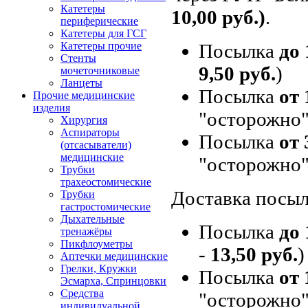
Катетеры
10,00 руб.)
.
периферические
Катетеры для ГСГ
Посылка
до 
Катетеры прочие
Стенты
9,50 руб.
)
мочеточниковые
Ланцеты
Посылка
от 
Прочие медицинские
изделия
"осторожно"
Хирургия
Аспираторы
Посылка
от 
(отсасыватели)
медицинские
"осторожно"
Трубки
трахеостомические
Доставка посыл
Трубки
гастростомические
Дыхательные
Посылка
до 
тренажёры
Пикфлоуметры
-
13,50 руб.
)
Аптечки медицинские
Грелки, Кружки
Посылка
от 
Эсмарха, Спринцовки
Средства
"осторожно"
индивидуальной