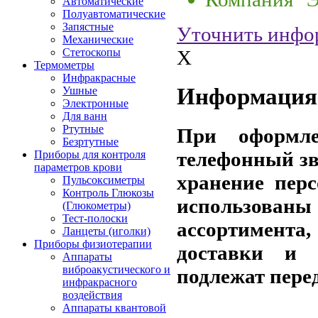
Автоматические
Полуавтоматические
Запястные
Уточнить инфо
Механические
X
Стетоскопы
Термометры
Инфракрасные
Информация 
Ушные
Электронные
Для ванн
Ртутные
При оформле
Безртутные
телефонный зв
Приборы для контроля
параметров крови
хранение пер
Пульсоксиметры
Контроль Глюкозы
использов
(Глюкометры)
Тест-полоски
ассортимента,
Ланцеты (иголки)
Приборы физиотерапии
доставки и 
Аппараты
виброакустического и
подлежат пере
инфракрасного
воздействия
Аппараты квантовой