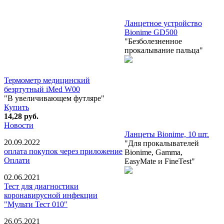
Ланцетное устройство
Bionime GD500
"Безболезненное
прокалывание пальца"
Термометр медицинский
безртутный iMed W00
"В увеличивающем футляре"
Купить
14,28
руб.
Новости
Ланцеты Bionime, 10 шт.
20.09.2022
"Для прокалывателей
оплата покупок через приложение
Bionime, Gamma,
Оплати
EasyMate и FineTest"
02.06.2021
Тест для диагностики
коронавирусной инфекции
"Мульти Тест 010"
26.05.2021