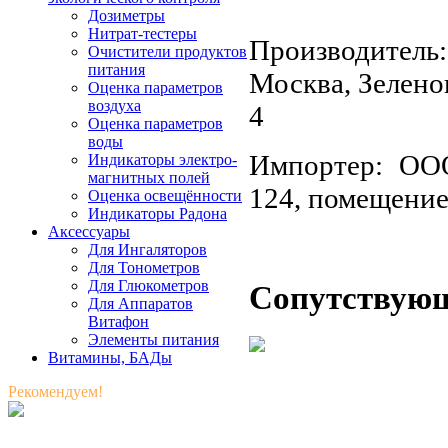
Дозиметры
Нитрат-тестеры
Производител
Очистители продуктов
питания
Москва, Зеленог
Оценка параметров
воздуха
4
Оценка параметров
воды
Импортер:
ООО
Индикаторы электро-
магнитных полей
124, помещение
Оценка освещённости
Индикаторы Радона
Аксессуары
Для Ингаляторов
Для Тонометров
Для Глюкометров
Сопутствую
Для Аппаратов
Витафон
Элементы питания
Витамины, БАДы
Рекомендуем!