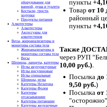
пункты
+4,1
оборудование для
ванной, душа и туалета
Товар
от 10 
Костыли, трости,
ходунки
районный це
Продукты питания
Алкотестеры
пункты
+4,1
Алкотестеры
Аксессуары для
алкотестеров
Весы, жироанализаторы и
мониторы состава тела
Также ДОСТ
Жироанализаторы и
мониторы состава тела
через РУП "Бел
Весы
Шприцы, ланцеты, катетеры
10,00 руб.)
.
Иглы акупунктурные
Иглы инсулиновые
Посылка
до 
Иглы спинальные
Шприцы, иглы
9,50 руб.
)
Катетеры Нелатона
Катетеры Фолея
Посылка
от 
Катетеры
отсасывающие
"осторожно"
Катетеры питающие
Катетеры желудочные