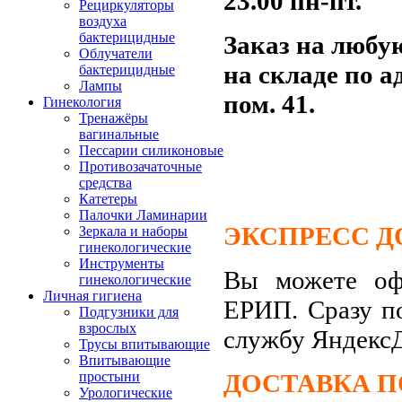
23.00
пн-пт.
Рециркуляторы
воздуха
бактерицидные
Заказ на любу
Облучатели
на складе по а
бактерицидные
Лампы
пом. 41.
Гинекология
Тренажёры
вагинальные
Пессарии силиконовые
Противозачаточные
средства
Катетеры
Палочки Ламинарии
ЭКСПРЕСС Д
Зеркала и наборы
гинекологические
Инструменты
Вы можете офо
гинекологические
Личная гигиена
ЕРИП. Сразу п
Подгузники для
взрослых
службу Яндекс
Трусы впитывающие
Впитывающие
ДОСТАВКА П
простыни
Урологические