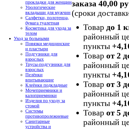
заказа 40,00 ру
прокладки для женщин
Урологические
(сроки доставк
вкладыши для мужчин
Салфетки, полотенца,
бумага туалетная
Товар
до 1 к
Косметика для ухода за
телом
районный це
Уход за больными
Повязки медицинские
пункты
+4,1
и пластыри
Товар
от 2 д
Подгузники для
взрослых
районный це
Трусы-подгузники для
взрослых
пункты
+4,1
Пелёнки
впитывающие
Товар
от 3 д
Клеёнки подкладные
Мочеприемники и
районный це
калоприемники
Изделия по уходу за
пункты
+4,1
стомой
Товар
от 5 д
Системы
противопролежневые
районный це
Санитарные
устройства и