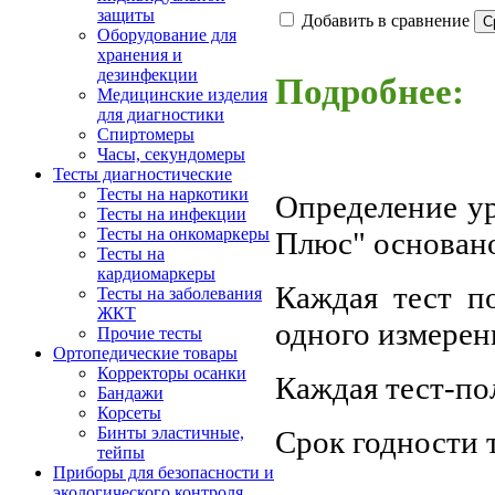
защиты
Добавить в сравнение
Оборудование для
хранения и
дезинфекции
Подробнее:
Медицинские изделия
для диагностики
Спиртомеры
Часы, секундомеры
Тесты диагностические
Тесты на наркотики
Определение ур
Тесты на инфекции
Тесты на онкомаркеры
Плюс" основано
Тесты на
кардиомаркеры
Каждая тест п
Тесты на заболевания
ЖКТ
одного измерен
Прочие тесты
Ортопедические товары
Корректоры осанки
Каждая тест-по
Бандажи
Корсеты
Бинты эластичные,
Срок годности 
тейпы
Приборы для безопасности и
экологического контроля