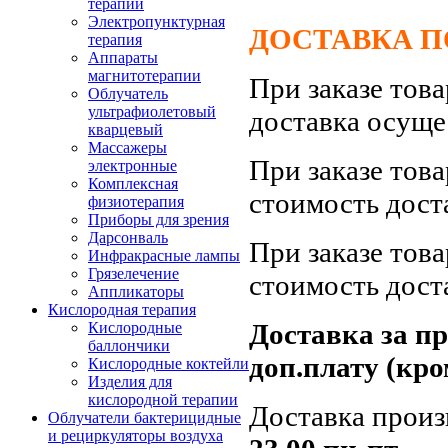
терапии
Электропунктурная
ДОСТАВКА ПО
терапия
Аппараты
магнитотерапии
При заказе тов
Облучатель
ультрафиолетовый
доставка осуще
кварцевый
Массажеры
При заказе тов
электронные
Комплексная
стоимость дост
физиотерапия
Приборы для зрения
Дарсонваль
При заказе тов
Инфракрасные лампы
Грязелечение
стоимость дост
Аппликаторы
Кислородная терапия
Доставка за п
Кислородные
баллончики
доп.плату (кро
Кислородные коктейли
Изделия для
кислородной терапии
Доставка произ
Облучатели бактерицидные
и рециркуляторы воздуха