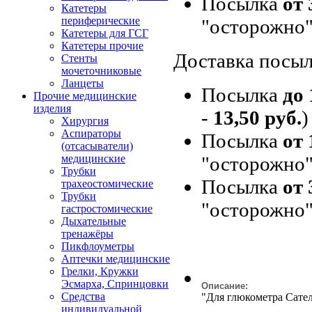
Посылка
от 
Катетеры
периферические
"осторожно"
Катетеры для ГСГ
Катетеры прочие
Доставка посыл
Стенты
мочеточниковые
Ланцеты
Посылка
до 
Прочие медицинские
изделия
-
13,50 руб.
)
Хирургия
Аспираторы
Посылка
от 
(отсасыватели)
"осторожно"
медицинские
Трубки
Посылка
от 
трахеостомические
Трубки
"осторожно"
гастростомические
Дыхательные
тренажёры
Пикфлоуметры
Аптечки медицинские
Грелки, Кружки
Эсмарха, Спринцовки
Описание:
Средства
"Для глюкометра Сате
индивидуальной