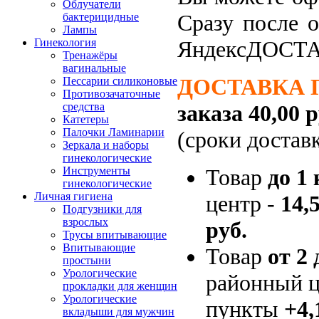
Облучатели
Сразу после 
бактерицидные
Лампы
ЯндексДОСТА
Гинекология
Тренажёры
вагинальные
ДОСТАВКА 
Пессарии силиконовые
Противозачаточные
заказа 40,00 р
средства
Катетеры
Палочки Ламинарии
(сроки достав
Зеркала и наборы
гинекологические
Товар
до 1 
Инструменты
гинекологические
Личная гигиена
центр -
14,5
Подгузники для
взрослых
руб.
Трусы впитывающие
Впитывающие
Товар
от 2 
простыни
Урологические
районный ц
прокладки для женщин
Урологические
пункты
+4,
вкладыши для мужчин