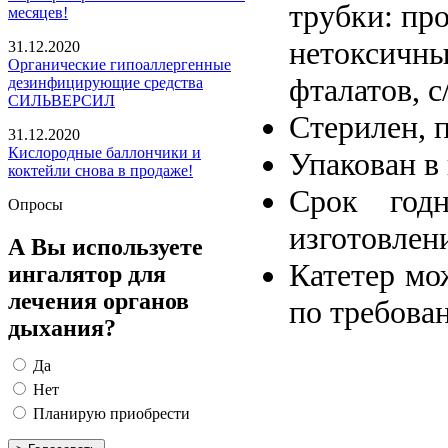
трубки: пр
месяцев!
нетоксич
31.12.2020
Органические гипоаллергенные
фталатов, с
дезинфицирующие средства
СИЛЬВЕРСИЛ
Стерилен, 
31.12.2020
Кислородные баллончики и
Упакован в
коктейли снова в продаже!
Срок год
Опросы
изготовлен
А Вы используете
Катетер мо
ингалятор для
лечения органов
по требова
дыхания?
Да
Нет
Планирую приобрести