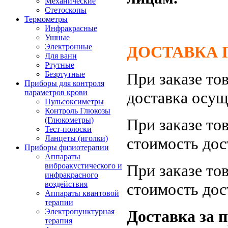
Механические
Стетоскопы
Термометры
Инфракрасные
Ушные
Электронные
ДОСТАВКА П
Для ванн
Ртутные
При заказе то
Безртутные
Приборы для контроля
параметров крови
доставка осу
Пульсоксиметры
Контроль Глюкозы
При заказе то
(Глюкометры)
Тест-полоски
Ланцеты (иголки)
стоимость дос
Приборы физиотерапии
Аппараты
При заказе то
виброакустического и
инфракрасного
воздействия
стоимость дос
Аппараты квантовой
терапии
Доставка за 
Электропунктурная
терапия