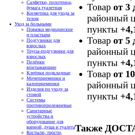
Салфетки, полотенца,
Товар
от 3 
бумага туалетная
Косметика для ухода за
районный ц
телом
Уход за больными
пункты
+4,
Повязки медицинские
и пластыри
Товар
от 5 
Подгузники для
взрослых
районный ц
Трусы-подгузники для
взрослых
пункты
+4,
Пелёнки
впитывающие
Товар
от 10
Клеёнки подкладные
Мочеприемники и
районный ц
калоприемники
Изделия по уходу за
пункты
+4,
стомой
Системы
противопролежневые
Санитарные
устройства и
оборудование для
Также ДОС
ванной, душа и туалета
Костыли, трости,