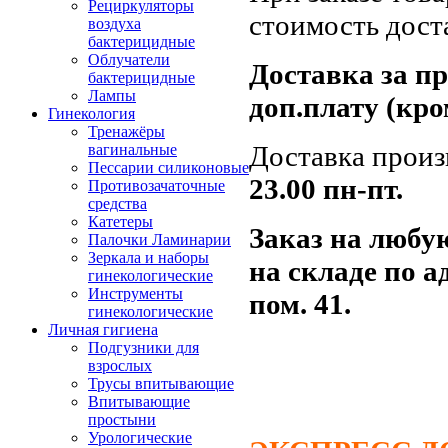
Рециркуляторы
стоимость дост
воздуха
бактерицидные
Облучатели
Доставка за п
бактерицидные
Лампы
доп.плату (кро
Гинекология
Тренажёры
Доставка произ
вагинальные
Пессарии силиконовые
23.00
пн-пт.
Противозачаточные
средства
Катетеры
Заказ на любу
Палочки Ламинарии
Зеркала и наборы
на складе по а
гинекологические
Инструменты
пом. 41.
гинекологические
Личная гигиена
Подгузники для
взрослых
Трусы впитывающие
Впитывающие
простыни
Урологические