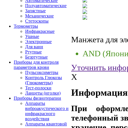
Автоматические
Полуавтоматические
Запястные
Механические
Стетоскопы
Термометры
Инфракрасные
Ушные
Манжета для э
Электронные
Для ванн
AND (Япони
Ртутные
Безртутные
Приборы для контроля
Уточнить инфо
параметров крови
Пульсоксиметры
X
Контроль Глюкозы
(Глюкометры)
Тест-полоски
Информация 
Ланцеты (иголки)
Приборы физиотерапии
Аппараты
При оформле
виброакустического и
инфракрасного
телефонный зв
воздействия
Аппараты квантовой
хранение пер