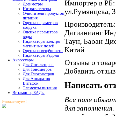
Импортер в РБ:
Дозиметры
Нитрат-тестеры
ул.Румянцева, 3
Очистители продуктов
питания
Производитель:
Оценка параметров
воздуха
Датианианг Инд
Оценка параметров
воды
Таун, Баоан Ди
Индикаторы электро-
магнитных полей
Китай
Оценка освещённости
Индикаторы Радона
Аксессуары
Отзывы о товар
Для Ингаляторов
Добавить отзыв
Для Тонометров
Для Глюкометров
Для Аппаратов
Написать от
Витафон
Элементы питания
Витамины, БАДы
Все поля обяза
Рекомендуем!
для заполнения