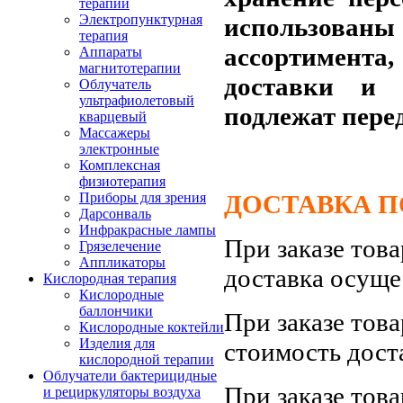
терапии
Электропунктурная
использов
терапия
ассортимента,
Аппараты
магнитотерапии
доставки и 
Облучатель
ультрафиолетовый
подлежат пере
кварцевый
Массажеры
электронные
Комплексная
физиотерапия
ДОСТАВКА ПО
Приборы для зрения
Дарсонваль
Инфракрасные лампы
При заказе тов
Грязелечение
Аппликаторы
доставка осуще
Кислородная терапия
Кислородные
баллончики
При заказе тов
Кислородные коктейли
Изделия для
стоимость дост
кислородной терапии
Облучатели бактерицидные
При заказе тов
и рециркуляторы воздуха