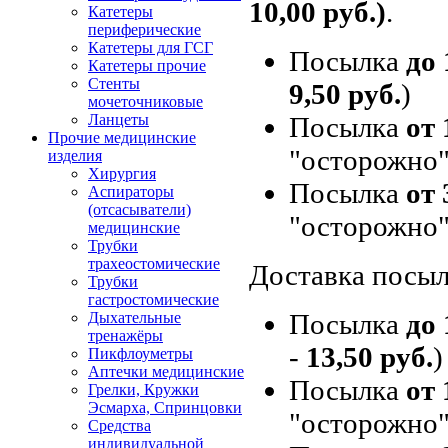
10,00 руб.)
.
Катетеры
периферические
Катетеры для ГСГ
Посылка
до 
Катетеры прочие
Стенты
9,50 руб.
)
мочеточниковые
Посылка
от 
Ланцеты
Прочие медицинские
"осторожно"
изделия
Хирургия
Посылка
от 
Аспираторы
(отсасыватели)
"осторожно"
медицинские
Трубки
трахеостомические
Доставка посыл
Трубки
гастростомические
Посылка
до 
Дыхательные
тренажёры
-
13,50 руб.
)
Пикфлоуметры
Аптечки медицинские
Посылка
от 
Грелки, Кружки
Эсмарха, Спринцовки
"осторожно"
Средства
индивидуальной