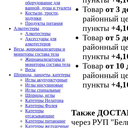
оборудование для
Товар
от 3 д
ванной, душа и туалета
Костыли, трости,
районный це
ходунки
Продукты питания
пункты
+4,1
Алкотестеры
Алкотестеры
Товар
от 5 д
Аксессуары для
алкотестеров
районный це
Весы, жироанализаторы и
пункты
+4,1
мониторы состава тела
Жироанализаторы и
Товар
от 10 
мониторы состава тела
Весы
районный це
Шприцы, ланцеты, катетеры
Иглы акупунктурные
пункты
+4,1
Иглы инсулиновые
Иглы спинальные
Шприцы, иглы
Катетеры Нелатона
Катетеры Фолея
Также ДОСТ
Катетеры
отсасывающие
через РУП "Бел
Катетеры питающие
Катетеры желудочные