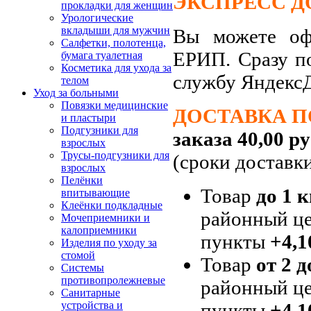
ЭКСПРЕСС Д
прокладки для женщин
Урологические
вкладыши для мужчин
Вы можете офо
Салфетки, полотенца,
ЕРИП. Сразу п
бумага туалетная
Косметика для ухода за
службу Яндекс
телом
Уход за больными
Повязки медицинские
ДОСТАВКА П
и пластыри
Подгузники для
заказа 40,00 ру
взрослых
Трусы-подгузники для
(сроки доставк
взрослых
Пелёнки
Товар
до 1 к
впитывающие
Клеёнки подкладные
районный це
Мочеприемники и
калоприемники
пункты
+4,1
Изделия по уходу за
стомой
Товар
от 2 д
Системы
противопролежневые
районный це
Санитарные
пункты
+4,1
устройства и