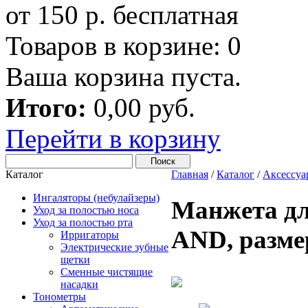
от 150 р. бесплатная
Товаров в корзине:
0
Ваша корзина пуста.
Итого:
0,00 руб.
Перейти в корзину
Каталог
Главная
/
Каталог
/
Аксессуа
Ингаляторы (небулайзеры)
Манжета дл
Уход за полостью носа
Уход за полостью рта
AND, разм
Ирригаторы
Электрические зубные
щетки
Сменные чистящие
насадки
Тонометры