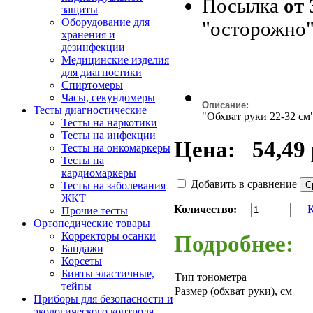
Посылка
от 
защиты
Оборудование для
"осторожно"
хранения и
дезинфекции
Медицинские изделия
для диагностики
Спиртомеры
Часы, секундомеры
Описание:
Тесты диагностические
"Обхват руки 22-32 см
Тесты на наркотики
Тесты на инфекции
Цена:
54,49 
Тесты на онкомаркеры
Тесты на
кардиомаркеры
Добавить в сравнение
Тесты на заболевания
ЖКТ
Количество:
Прочие тесты
Ортопедические товары
Корректоры осанки
Подробнее:
Бандажи
Корсеты
Бинты эластичные,
Тип тонометра
тейпы
Размер (обхват руки), см
Приборы для безопасности и
экологического контроля