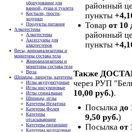
оборудование для
районный це
ванной, душа и туалета
пункты
+4,1
Костыли, трости,
ходунки
Товар
от 10 
Продукты питания
Алкотестеры
районный це
Алкотестеры
Аксессуары для
пункты
+4,1
алкотестеров
Весы, жироанализаторы и
мониторы состава тела
Жироанализаторы и
мониторы состава тела
Также ДОСТ
Весы
Шприцы, ланцеты, катетеры
через РУП "Бел
Иглы акупунктурные
Иглы инсулиновые
10,00 руб.)
.
Иглы спинальные
Шприцы, иглы
Катетеры Нелатона
Посылка
до 
Катетеры Фолея
Катетеры
9,50 руб.
)
отсасывающие
Посылка
от 
Катетеры питающие
Катетеры желудочные