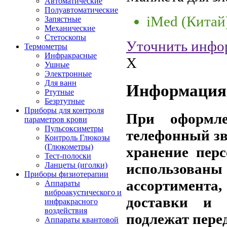
Автоматические
Полуавтоматические
iMed (Китай
Запястные
Механические
Стетоскопы
Уточнить инфо
Термометры
Инфракрасные
X
Ушные
Электронные
Для ванн
Информация 
Ртутные
Безртутные
Приборы для контроля
При оформле
параметров крови
Пульсоксиметры
телефонный зв
Контроль Глюкозы
(Глюкометры)
хранение пер
Тест-полоски
использов
Ланцеты (иголки)
Приборы физиотерапии
ассортимента,
Аппараты
виброакустического и
доставки и 
инфракрасного
воздействия
подлежат пере
Аппараты квантовой