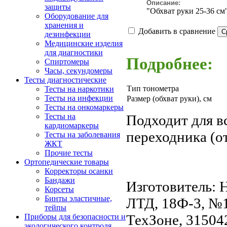
Описание:
защиты
"Обхват руки 25-36 см
Оборудование для
хранения и
Добавить в сравнение
дезинфекции
Медицинские изделия
для диагностики
Подробнее:
Спиртомеры
Часы, секундомеры
Тесты диагностические
Тип тонометра
Тесты на наркотики
Тесты на инфекции
Размер (обхват руки), см
Тесты на онкомаркеры
Подходит для в
Тесты на
кардиомаркеры
переходника (о
Тесты на заболевания
ЖКТ
Прочие тесты
Ортопедические товары
Корректоры осанки
Бандажи
Изготовитель:
Корсеты
Бинты эластичные,
ЛТД, 18Ф-3, №1
тейпы
ТехЗоне, 31504
Приборы для безопасности и
экологического контроля