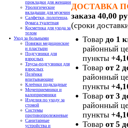
прокладки для женщин
ДОСТАВКА П
Урологические
вкладыши для мужчин
заказа 40,00 ру
Салфетки, полотенца,
бумага туалетная
(сроки доставк
Косметика для ухода за
телом
Товар
до 1 к
Уход за больными
Повязки медицинские
районный це
и пластыри
Подгузники для
пункты
+4,1
взрослых
Трусы-подгузники для
Товар
от 2 д
взрослых
Пелёнки
районный це
впитывающие
пункты
+4,1
Клеёнки подкладные
Мочеприемники и
Товар
от 3 д
калоприемники
Изделия по уходу за
районный це
стомой
Системы
пункты
+4,1
противопролежневые
Санитарные
Товар
от 5 д
устройства и