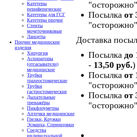
"осторожно"
Катетеры
периферические
Посылка
от 
Катетеры для ГСГ
Катетеры прочие
"осторожно"
Стенты
мочеточниковые
Ланцеты
Доставка посыл
Прочие медицинские
изделия
Посылка
до 
Хирургия
Аспираторы
-
13,50 руб.
)
(отсасыватели)
медицинские
Посылка
от 
Трубки
трахеостомические
"осторожно"
Трубки
гастростомические
Посылка
от 
Дыхательные
тренажёры
"осторожно"
Пикфлоуметры
Аптечки медицинские
Грелки, Кружки
Эсмарха, Спринцовки
Средства
индивидуальной