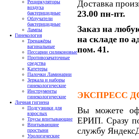
Доставка произ
Рециркуляторы
воздуха
23.00
пн-пт.
бактерицидные
Облучатели
бактерицидные
Заказ на любу
Лампы
Гинекология
на складе по а
Тренажёры
вагинальные
пом. 41.
Пессарии силиконовые
Противозачаточные
средства
Катетеры
Палочки Ламинарии
Зеркала и наборы
гинекологические
Инструменты
ЭКСПРЕСС Д
гинекологические
Личная гигиена
Вы можете офо
Подгузники для
взрослых
ЕРИП. Сразу п
Трусы впитывающие
Впитывающие
службу Яндекс
простыни
Урологические