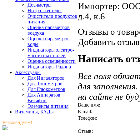
Импортер: ООО 
Дозиметры
Нитрат-тестеры
д.4, к.6
Очистители продуктов
питания
Оценка параметров
Отзывы о товар
воздуха
Оценка параметров
Добавить отзыв
воды
Индикаторы электро-
магнитных полей
Написать от
Оценка освещённости
Индикаторы Радона
Аксессуары
Все поля обяза
Для Ингаляторов
Для Тонометров
для заполнения
Для Глюкометров
на сайте не бу
Для Аппаратов
Витафон
Ваше имя:
Элементы питания
E-mail:
Витамины, БАДы
Телефон:
Рекомендуем!
Отзыв: