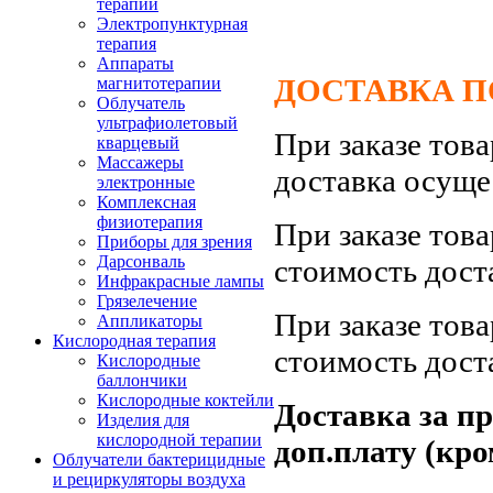
терапии
Электропунктурная
терапия
Аппараты
ДОСТАВКА ПО
магнитотерапии
Облучатель
ультрафиолетовый
При заказе тов
кварцевый
Массажеры
доставка осуще
электронные
Комплексная
физиотерапия
При заказе тов
Приборы для зрения
Дарсонваль
стоимость дост
Инфракрасные лампы
Грязелечение
При заказе тов
Аппликаторы
Кислородная терапия
стоимость дост
Кислородные
баллончики
Кислородные коктейли
Доставка за п
Изделия для
кислородной терапии
доп.плату (кро
Облучатели бактерицидные
и рециркуляторы воздуха