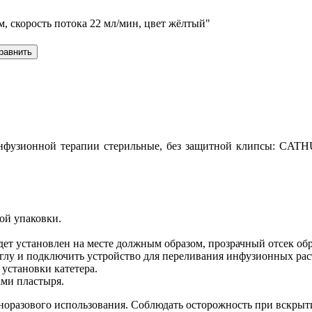
м, скорость потока 22 мл/мин, цвет жёлтый"
инфузионной терапии стерильные, без защитной клипсы: CAT
ной упаковки.
.
будет установлен на месте должным образом, прозрачный отсек об
глу и подключить устройство для переливания инфузионных рас
 установки катетера.
ами пластыря.
норазового использования. Соблюдать осторожность при вскрыт