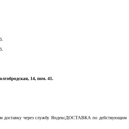
б.
б.
лгобродская, 14, пом. 41.
рмим доставку через службу ЯндексДОСТАВКА по действующим