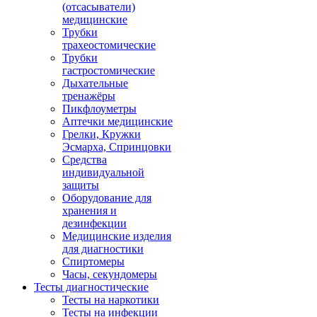
(отсасыватели)
медицинские
Трубки
трахеостомические
Трубки
гастростомические
Дыхательные
тренажёры
Пикфлоуметры
Аптечки медицинские
Грелки, Кружки
Эсмарха, Спринцовки
Средства
индивидуальной
защиты
Оборудование для
хранения и
дезинфекции
Медицинские изделия
для диагностики
Спиртомеры
Часы, секундомеры
Тесты диагностические
Тесты на наркотики
Тесты на инфекции