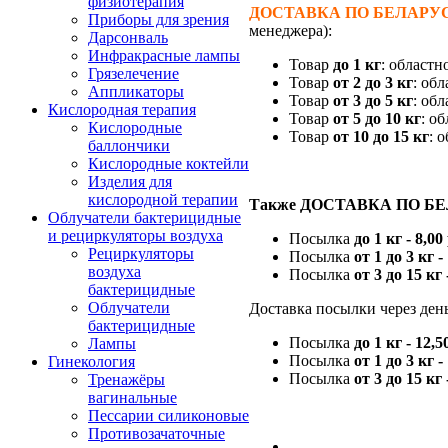
физиотерапия
ДОСТАВКА ПО БЕЛАРУ
Приборы для зрения
менеджера):
Дарсонваль
Инфракрасные лампы
Товар
до 1 кг
: областн
Грязелечение
Товар
от 2 до 3 кг
: об
Аппликаторы
Товар
от 3 до 5 кг
: об
Кислородная терапия
Товар
от 5 до 10 кг
: о
Кислородные
Товар
от 10 до 15 кг
: 
баллончики
Кислородные коктейли
Изделия для
кислородной терапии
Также ДОСТАВКА ПО Б
Облучатели бактерицидные
и рециркуляторы воздуха
Посылка
до 1 кг - 8,00
Рециркуляторы
Посылка
от 1 до 3 кг -
воздуха
Посылка
от 3 до 15 кг 
бактерицидные
Облучатели
Доставка посылки через день
бактерицидные
Посылка
до 1 кг - 12,5
Лампы
Посылка
от 1 до 3 кг -
Гинекология
Посылка
от 3 до 15 кг 
Тренажёры
вагинальные
Пессарии силиконовые
Противозачаточные