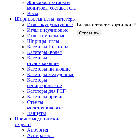
Жироанализаторы и
мониторы состава тела
Весы
Шприцы, ланцеты, катетеры
Иглы акупунктурные
Введите текст с картинки:
*
Иглы инсулиновые
Иглы спинальные
Шприцы, иглы
Катетеры Нелатона
Катетеры Фолея
Катетеры
отсасывающие
Катетеры питающие
Катетеры желудочные
Катетеры
периферические
Катетеры для ГСГ
Катетеры прочие
Стенты
мочеточниковые
Ланцеты
Прочие медицинские
изделия
Хирургия
Аспираторы