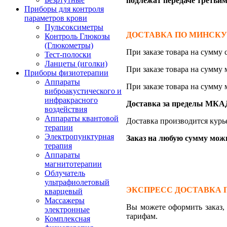
подлежат передаче третьим
Приборы для контроля
параметров крови
Пульсоксиметры
ДОСТАВКА ПО МИНСКУ (д
Контроль Глюкозы
(Глюкометры)
При заказе товара на сумму
Тест-полоски
Ланцеты (иголки)
При заказе товара на сумму
Приборы физиотерапии
Аппараты
При заказе товара на сумму
виброакустического и
инфракрасного
Доставка за пределы МКАД 
воздействия
Аппараты квантовой
Доставка производится курь
терапии
Электропунктурная
Заказ на любую сумму можно
терапия
Аппараты
магнитотерапии
Облучатель
ультрафиолетовый
ЭКСПРЕСС ДОСТАВКА 
кварцевый
Массажеры
Вы можете оформить заказ
электронные
тарифам.
Комплексная