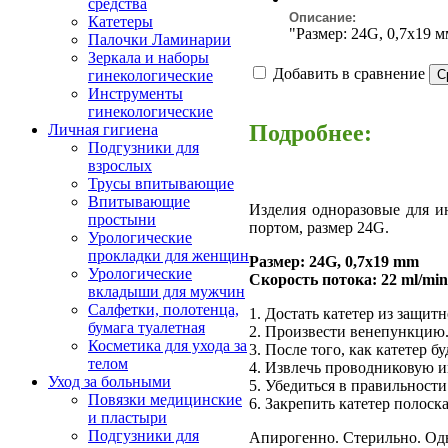
средства
Описание:
Катетеры
"Размер: 24G, 0,7х19 м
Палочки Ламинарии
Зеркала и наборы
Добавить в сравнение
гинекологические
Инструменты
гинекологические
Подробнее:
Личная гигиена
Подгузники для
взрослых
Трусы впитывающие
Впитывающие
Изделия одноразовые для 
простыни
портом, размер 24G.
Урологические
прокладки для женщин
Размер: 24G, 0,7х19 mm
Урологические
Скорость потока: 22 ml/min
вкладыши для мужчин
Салфетки, полотенца,
1. Достать катетер из защит
бумага туалетная
2. Произвести венепункцию
Косметика для ухода за
3. После того, как катетер 
телом
4. Извлечь проводниковую и
Уход за больными
5. Убедиться в правильности
Повязки медицинские
6. Закрепить катетер полоск
и пластыри
Подгузники для
Апирогенно. Стерильно. Од