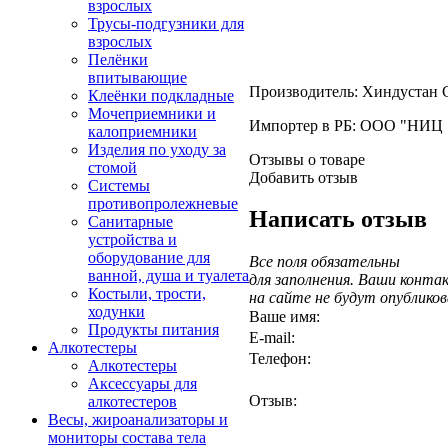
взрослых
Трусы-подгузники для
взрослых
Пелёнки
впитывающие
Производитель: Хиндустан С
Клеёнки подкладные
Мочеприемники и
Импортер в РБ: ООО "НИЦ "Ма
калоприемники
Изделия по уходу за
Отзывы о товаре
стомой
Добавить отзыв
Системы
противопролежневые
Написать отзыв
Санитарные
устройства и
оборудование для
Все поля обязательны
ванной, душа и туалета
для заполнения. Ваши конт
Костыли, трости,
на сайте не будут опублико
ходунки
Ваше имя:
Продукты питания
E-mail:
Алкотестеры
Телефон:
Алкотестеры
Аксессуары для
Отзыв:
алкотестеров
Весы, жироанализаторы и
мониторы состава тела