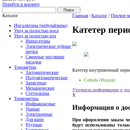
Перейти в корзину
Каталог
Главная
/
Каталог
/
Прочие м
Ингаляторы (небулайзеры)
Катетер пери
Уход за полостью носа
Уход за полостью рта
Ирригаторы
Электрические зубные
щетки
Сменные чистящие
насадки
Тонометры
Катетер внутривенный периф
Автоматические
Полуавтоматические
Cathula (Индия)
Запястные
Механические
Уточнить информацию о дос
Стетоскопы
X
Термометры
Инфракрасные
Информация о дос
Ушные
Электронные
Для ванн
При оформлении заказа че
Ртутные
будут использованы тольк
Безртутные