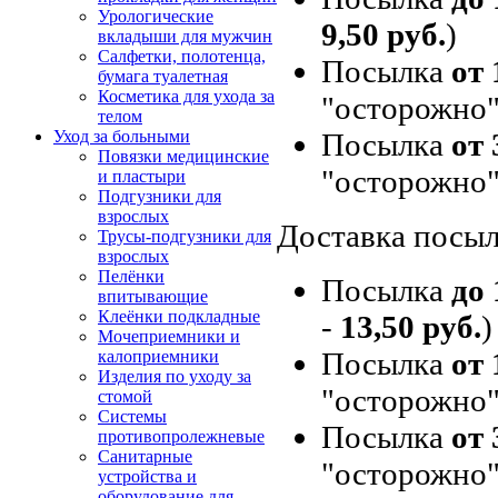
Урологические
9,50 руб.
)
вкладыши для мужчин
Салфетки, полотенца,
Посылка
от 
бумага туалетная
Косметика для ухода за
"осторожно"
телом
Посылка
от 
Уход за больными
Повязки медицинские
"осторожно"
и пластыри
Подгузники для
взрослых
Доставка посыл
Трусы-подгузники для
взрослых
Пелёнки
Посылка
до 
впитывающие
Клеёнки подкладные
-
13,50 руб.
)
Мочеприемники и
Посылка
от 
калоприемники
Изделия по уходу за
"осторожно"
стомой
Системы
Посылка
от 
противопролежневые
Санитарные
"осторожно"
устройства и
оборудование для