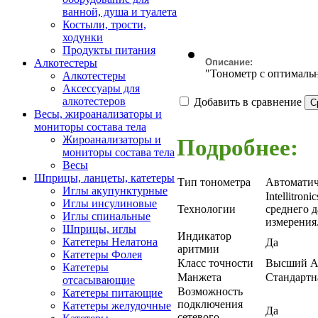
ванной, душа и туалета
Костыли, трости,
ходунки
Продукты питания
Описание:
Алкотестеры
"Тонометр с оптималь
Алкотестеры
Аксессуары для
алкотестеров
Добавить в сравнение
Весы, жироанализаторы и
мониторы состава тела
Жироанализаторы и
Подробнее:
мониторы состава тела
Весы
Шприцы, ланцеты, катетеры
Тип тонометра
Автоматич
Иглы акупунктурные
Intellitro
Иглы инсулиновые
Технологии
среднего 
Иглы спинальные
измерения
Шприцы, иглы
Индикатор
Катетеры Нелатона
Да
аритмии
Катетеры Фолея
Класс точности
Высший А
Катетеры
Манжета
Стандартна
отсасывающие
Возможность
Катетеры питающие
подключения
Катетеры желудочные
Да
сетевого