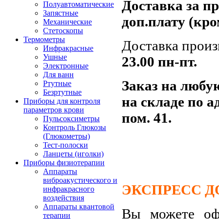
Доставка за п
Полуавтоматические
Запястные
доп.плату (кро
Механические
Стетоскопы
Термометры
Доставка произ
Инфракрасные
Ушные
23.00
пн-пт.
Электронные
Для ванн
Заказ на любу
Ртутные
Безртутные
на складе по а
Приборы для контроля
параметров крови
пом. 41.
Пульсоксиметры
Контроль Глюкозы
(Глюкометры)
Тест-полоски
Ланцеты (иголки)
Приборы физиотерапии
Аппараты
виброакустического и
ЭКСПРЕСС Д
инфракрасного
воздействия
Аппараты квантовой
Вы можете офо
терапии