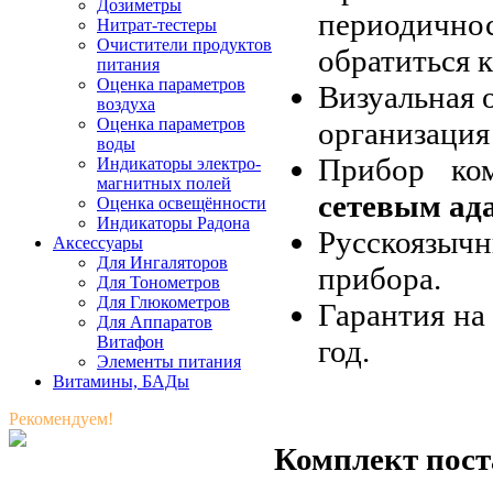
Дозиметры
периодично
Нитрат-тестеры
Очистители продуктов
обратиться к
питания
Оценка параметров
Визуальная 
воздуха
Оценка параметров
организация
воды
Прибор ко
Индикаторы электро-
магнитных полей
сетевым ад
Оценка освещённости
Индикаторы Радона
Русскоязыч
Аксессуары
Для Ингаляторов
прибора.
Для Тонометров
Для Глюкометров
Гарантия на 
Для Аппаратов
Витафон
год.
Элементы питания
Витамины, БАДы
Рекомендуем!
Комплект пост