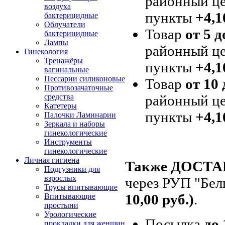
районный це
воздуха
пункты
+4,1
бактерицидные
Облучатели
Товар
от 5 д
бактерицидные
Лампы
районный це
Гинекология
Тренажёры
пункты
+4,1
вагинальные
Пессарии силиконовые
Товар
от 10 
Противозачаточные
районный це
средства
Катетеры
пункты
+4,1
Палочки Ламинарии
Зеркала и наборы
гинекологические
Инструменты
гинекологические
Личная гигиена
Также ДОСТ
Подгузники для
взрослых
через РУП "Бел
Трусы впитывающие
10,00 руб.)
.
Впитывающие
простыни
Урологические
Посылка
до 
прокладки для женщин