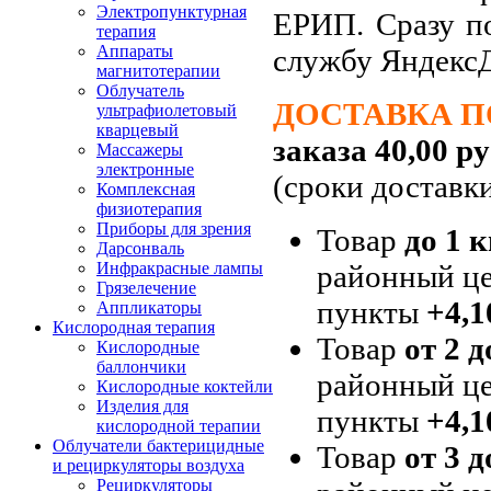
Электропунктурная
ЕРИП. Сразу п
терапия
Аппараты
службу Яндекс
магнитотерапии
Облучатель
ДОСТАВКА П
ультрафиолетовый
кварцевый
заказа 40,00 ру
Массажеры
электронные
(сроки доставк
Комплексная
физиотерапия
Приборы для зрения
Товар
до 1 к
Дарсонваль
районный це
Инфракрасные лампы
Грязелечение
пункты
+4,1
Аппликаторы
Кислородная терапия
Товар
от 2 д
Кислородные
баллончики
районный це
Кислородные коктейли
Изделия для
пункты
+4,1
кислородной терапии
Облучатели бактерицидные
Товар
от 3 д
и рециркуляторы воздуха
Рециркуляторы