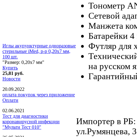
Тонометр A
Сетевой ада
Манжета ком
Батарейки 4
Футляр для 
Иглы акупунктурные одноразовые
стерильные iMed, р-р 0,20х7 мм,
Технический
100 шт.
"Размер: 0,20х7 мм"
на русском 
Купить
25,81
руб.
Гарантийны
Новости
20.09.2022
оплата покупок через приложение
Оплати
02.06.2021
Тест для диагностики
Импортер в РБ:
коронавирусной инфекции
"Мульти Тест 010"
ул.Румянцева, 3