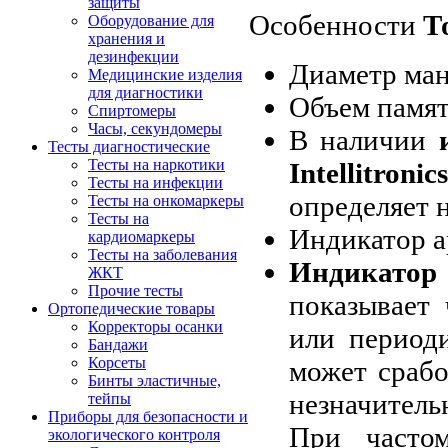
защиты
Особенности
Т
Оборудование для
хранения и
дезинфекции
Диаметр ман
Медицинские изделия
для диагностики
Объем памят
Спиртомеры
Часы, секундомеры
В наличии
Тесты диагностические
Тесты на наркотики
Intellitronics
Тесты на инфекции
определяет 
Тесты на онкомаркеры
Тесты на
Индикатор а
кардиомаркеры
Тесты на заболевания
Индикато
ЖКТ
Прочие тесты
показывает
Ортопедические товары
Корректоры осанки
или период
Бандажи
Корсеты
может срабо
Бинты эластичные,
незначитель
тейпы
Приборы для безопасности и
При часто
экологического контроля