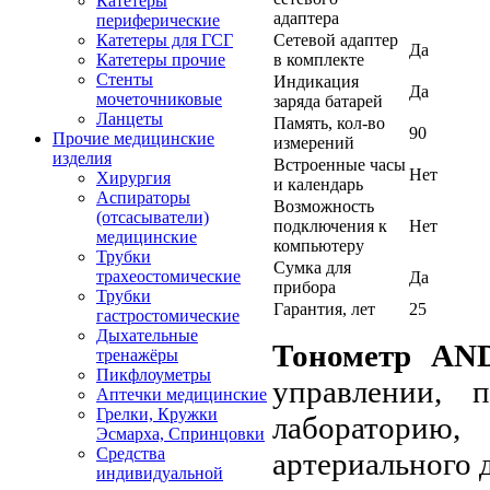
Катетеры
адаптера
периферические
Сетевой адаптер
Катетеры для ГСГ
Да
в комплекте
Катетеры прочие
Стенты
Индикация
Да
мочеточниковые
заряда батарей
Ланцеты
Память, кол-во
90
Прочие медицинские
измерений
изделия
Встроенные часы
Нет
Хирургия
и календарь
Аспираторы
Возможность
(отсасыватели)
подключения к
Нет
медицинские
компьютеру
Трубки
Сумка для
трахеостомические
Да
прибора
Трубки
Гарантия, лет
25
гастростомические
Дыхательные
Тонометр AN
тренажёры
Пикфлоуметры
управлении, 
Аптечки медицинские
Грелки, Кружки
лабораторию
Эсмарха, Спринцовки
Средства
артериального 
индивидуальной