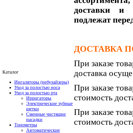
доставки и 
подлежат пере
ДОСТАВКА ПО
При заказе тов
доставка осуще
Каталог
Ингаляторы (небулайзеры)
При заказе тов
Уход за полостью носа
Уход за полостью рта
стоимость дост
Ирригаторы
Электрические зубные
щетки
При заказе тов
Сменные чистящие
стоимость дост
насадки
Тонометры
Автоматические