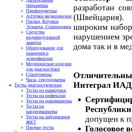
Дыхательные
разработан сов
тренажёры
Пикфлоуметры
(Швейцария).
Аптечки медицинские
Грелки, Кружки
широким набор
Эсмарха, Спринцовки
Средства
нарушением зре
индивидуальной
защиты
дома так и в м
Оборудование для
хранения и
дезинфекции
Медицинские изделия
для диагностики
Отличительные
Спиртомеры
Часы, секундомеры
Интеграл ИАД
Тесты диагностические
Тесты на наркотики
Тесты на инфекции
Сертифицир
Тесты на онкомаркеры
Тесты на
Республики
кардиомаркеры
допущен к п
Тесты на заболевания
ЖКТ
Голосовое в
Прочие тесты