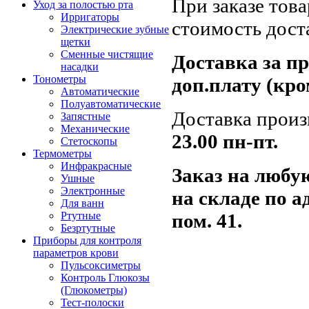
При заказе тов
Уход за полостью рта
Ирригаторы
стоимость дост
Электрические зубные
щетки
Сменные чистящие
Доставка за п
насадки
Тонометры
доп.плату (кро
Автоматические
Полуавтоматические
Доставка произ
Запястные
Механические
23.00
пн-пт.
Стетоскопы
Термометры
Инфракрасные
Заказ на любу
Ушные
Электронные
на складе по а
Для ванн
пом. 41.
Ртутные
Безртутные
Приборы для контроля
параметров крови
Пульсоксиметры
Контроль Глюкозы
(Глюкометры)
Тест-полоски