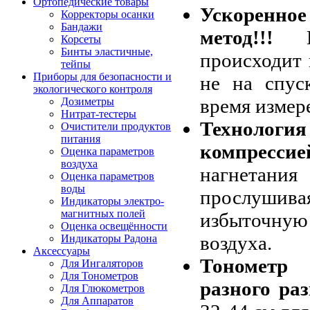
Ортопедические товары
Ускоренно
Корректоры осанки
Бандажи
метод!!!
Из
Корсеты
Бинты эластичные,
происходит 
тейпы
Приборы для безопасности и
не на спус
экологического контроля
время измере
Дозиметры
Нитрат-тестеры
Технологи
Очистители продуктов
питания
компрессие
Оценка параметров
воздуха
нагнетания
Оценка параметров
воды
прослушив
Индикаторы электро-
магнитных полей
избыточную
Оценка освещённости
воздуха.
Индикаторы Радона
Аксессуары
Тонометр
Для Ингаляторов
Для Тонометров
разного ра
Для Глюкометров
Для Аппаратов