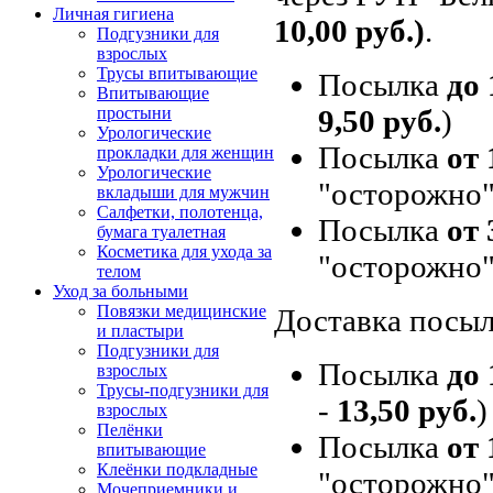
Личная гигиена
10,00 руб.)
.
Подгузники для
взрослых
Трусы впитывающие
Посылка
до 
Впитывающие
9,50 руб.
)
простыни
Урологические
Посылка
от 
прокладки для женщин
Урологические
"осторожно"
вкладыши для мужчин
Салфетки, полотенца,
Посылка
от 
бумага туалетная
Косметика для ухода за
"осторожно"
телом
Уход за больными
Повязки медицинские
Доставка посыл
и пластыри
Подгузники для
Посылка
до 
взрослых
Трусы-подгузники для
-
13,50 руб.
)
взрослых
Пелёнки
Посылка
от 
впитывающие
Клеёнки подкладные
"осторожно"
Мочеприемники и