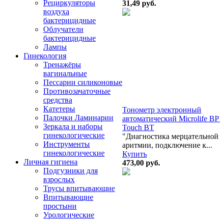
Рециркуляторы
31,49
руб.
воздуха
бактерицидные
Облучатели
бактерицидные
Лампы
Гинекология
Тренажёры
вагинальные
Пессарии силиконовые
Противозачаточные
средства
Катетеры
Тонометр электронный
Палочки Ламинарии
автоматический Microlife BP
Зеркала и наборы
Touch BT
гинекологические
"Диагностика мерцательной
Инструменты
аритмии, подключение к...
гинекологические
Купить
Личная гигиена
473,00
руб.
Подгузники для
взрослых
Трусы впитывающие
Впитывающие
простыни
Урологические