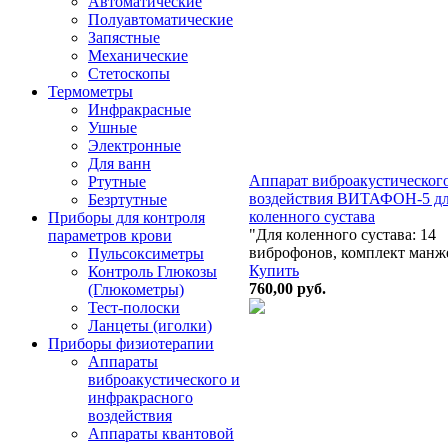
Автоматические
Полуавтоматические
Запястные
Механические
Стетоскопы
Термометры
Инфракрасные
Ушные
Электронные
Для ванн
Аппарат виброакустическог
Ртутные
воздействия ВИТАФОН-5 д
Безртутные
коленного сустава
Приборы для контроля
"Для коленного сустава: 14
параметров крови
виброфонов, комплект манж
Пульсоксиметры
Купить
Контроль Глюкозы
760,00
руб.
(Глюкометры)
Тест-полоски
Ланцеты (иголки)
Приборы физиотерапии
Аппараты
виброакустического и
инфракрасного
воздействия
Аппараты квантовой