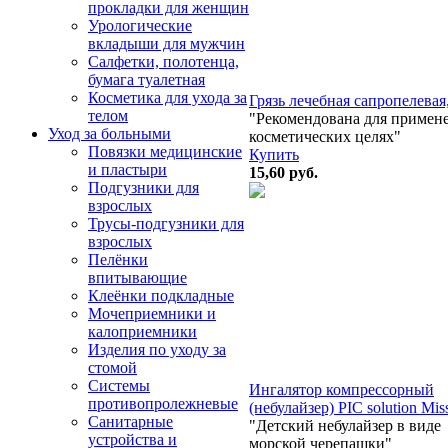
прокладки для женщин
Урологические
вкладыши для мужчин
Салфетки, полотенца,
бумага туалетная
Косметика для ухода за
Грязь лечебная сапропелевая,
телом
"Рекомендована для примен
Уход за больными
косметических целях"
Повязки медицинские
Купить
и пластыри
15,60
руб.
Подгузники для
взрослых
Трусы-подгузники для
взрослых
Пелёнки
впитывающие
Клеёнки подкладные
Мочеприемники и
калоприемники
Изделия по уходу за
стомой
Системы
Ингалятор компрессорный
противопролежневые
(небулайзер) PIC solution Mis
Санитарные
"Детский небулайзер в виде
устройства и
морской черепашки"