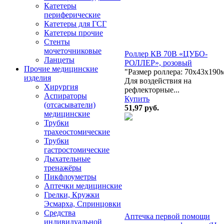
Катетеры
периферические
Катетеры для ГСГ
Катетеры прочие
Стенты
мочеточниковые
Роллер КВ 70В «ЦУБО-
Ланцеты
РОЛЛЕР», розовый
Прочие медицинские
"Размер роллера: 70х43х190
изделия
Для воздействия на
Хирургия
рефлекторные...
Аспираторы
Купить
(отсасыватели)
51,97
руб.
медицинские
Трубки
трахеостомические
Трубки
гастростомические
Дыхательные
тренажёры
Пикфлоуметры
Аптечки медицинские
Грелки, Кружки
Эсмарха, Спринцовки
Средства
Аптечка первой помощи
индивидуальной