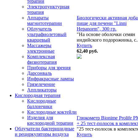
терапии
Электропунктурная
терапия
Биологически активная доба
Аппараты
пище для печени "Linni
магнитотерапии
Hepanorm", 300 гр.
Облучатель
"На основе оболочки семян
ультрафиолетовый
индийского подорожника, с..
кварцевый
Купить
Массажеры
62,40
руб.
электронные
Комплексная
физиотерапия
Приборы для зрения
Дарсонваль
Инфракрасные лампы
Грязелечение
Аппликаторы
Кислородная терапия
Кислородные
баллончики
Кислородные коктейли
Изделия для
Глюкометр Bionime Prolife 
кислородной терапии
+ 25 тест-полосок в комплек
Облучатели бактерицидные
"25 тест-полосок в комплект
и рециркуляторы воздуха
Купить