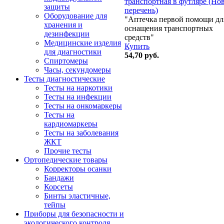
транспортная в футляре (Но
защиты
перечень)
Оборудование для
"Аптечка первой помощи дл
хранения и
оснащения транспортных
дезинфекции
средств"
Медицинские изделия
Купить
для диагностики
54,70
руб.
Спиртомеры
Часы, секундомеры
Тесты диагностические
Тесты на наркотики
Тесты на инфекции
Тесты на онкомаркеры
Тесты на
кардиомаркеры
Тесты на заболевания
ЖКТ
Прочие тесты
Ортопедические товары
Корректоры осанки
Бандажи
Корсеты
Бинты эластичные,
тейпы
Приборы для безопасности и
экологического контроля