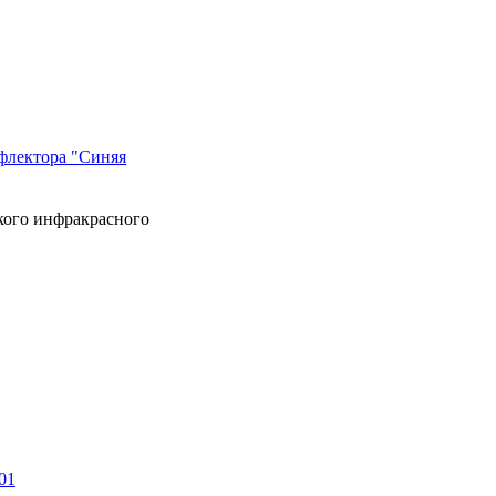
ефлектора "Синяя
кого инфракрасного
01