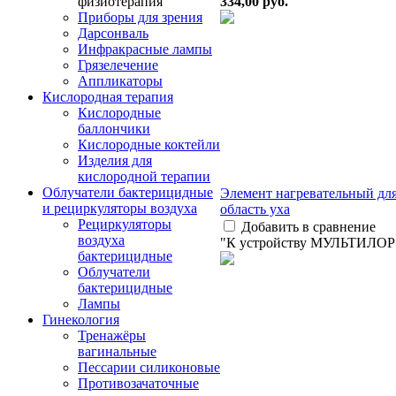
334,00
руб.
физиотерапия
Приборы для зрения
Дарсонваль
Инфракрасные лампы
Грязелечение
Аппликаторы
Кислородная терапия
Кислородные
баллончики
Кислородные коктейли
Изделия для
кислородной терапии
Облучатели бактерицидные
Элемент нагревательный для
и рециркуляторы воздуха
область уха
Рециркуляторы
Добавить в сравнение
воздуха
"К устройству МУЛЬТИЛОР
бактерицидные
Облучатели
бактерицидные
Лампы
Гинекология
Тренажёры
вагинальные
Пессарии силиконовые
Противозачаточные