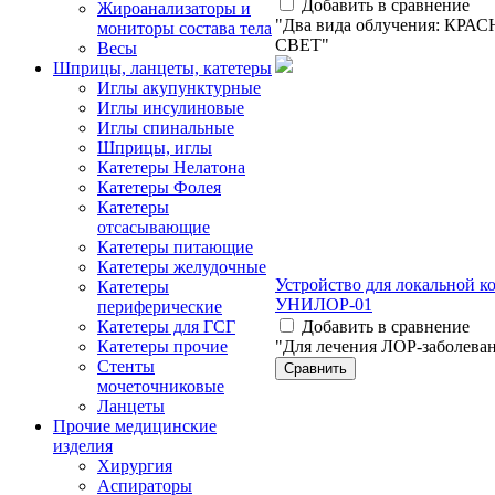
Добавить в сравнение
Жироанализаторы и
"Два вида облучения: КР
мониторы состава тела
СВЕТ"
Весы
Шприцы, ланцеты, катетеры
Иглы акупунктурные
Иглы инсулиновые
Иглы спинальные
Шприцы, иглы
Катетеры Нелатона
Катетеры Фолея
Катетеры
отсасывающие
Катетеры питающие
Катетеры желудочные
Устройство для локальной к
Катетеры
УНИЛОР-01
периферические
Добавить в сравнение
Катетеры для ГСГ
"Для лечения ЛОР-заболева
Катетеры прочие
Стенты
мочеточниковые
Ланцеты
Прочие медицинские
изделия
Хирургия
Аспираторы