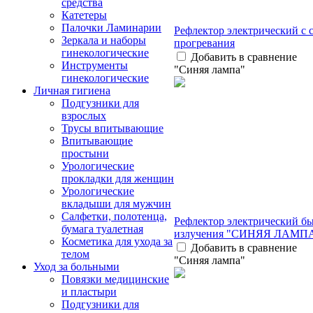
средства
Катетеры
Палочки Ламинарии
Рефлектор электрический с 
Зеркала и наборы
прогревания
гинекологические
Добавить в сравнение
Инструменты
"Синяя лампа"
гинекологические
Личная гигиена
Подгузники для
взрослых
Трусы впитывающие
Впитывающие
простыни
Урологические
прокладки для женщин
Урологические
вкладыши для мужчин
Салфетки, полотенца,
Рефлектор электрический б
бумага туалетная
излучения "СИНЯЯ ЛАМП
Косметика для ухода за
Добавить в сравнение
телом
"Синяя лампа"
Уход за больными
Повязки медицинские
и пластыри
Подгузники для