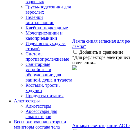
взрослых
Трусы-подгузники для
взрослых
Пелёнки
впитывающие
Клеёнки подкладные
Мочеприемники и
калоприемники
Лампа синяя запасная для р
Изделия по уходу за
лампа"
стомой
Добавить в сравнение
Системы
"Для рефлектора электричес
противопролежневые
излучения...
Санитарные
устройства и
оборудование для
ванной, душа и туалета
Костыли, трости,
ходунки
Продукты питания
Алкотестеры
Алкотестеры
Аксессуары для
алкотестеров
Весы, жироанализаторы и
Аппарат светотерапии АСТ-
мониторы состава тела