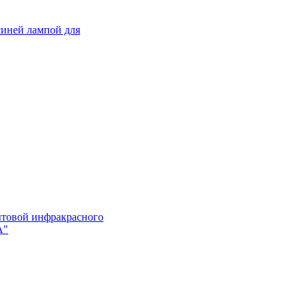
синей лампой для
ытовой инфракрасного
А"