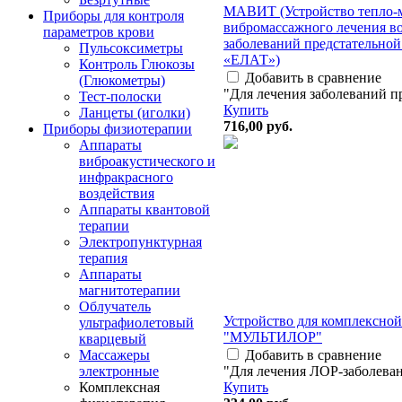
МАВИТ (Устройство тепло-
Приборы для контроля
вибромассажного лечения в
параметров крови
заболеваний предстательно
Пульсоксиметры
«ЕЛАТ»)
Контроль Глюкозы
Добавить в сравнение
(Глюкометры)
"Для лечения заболеваний п
Тест-полоски
Купить
Ланцеты (иголки)
716,00
руб.
Приборы физиотерапии
Аппараты
виброакустического и
инфракрасного
воздействия
Аппараты квантовой
терапии
Электропунктурная
терапия
Аппараты
магнитотерапии
Облучатель
Устройство для комплексной
ультрафиолетовый
"МУЛЬТИЛОР"
кварцевый
Добавить в сравнение
Массажеры
"Для лечения ЛОР-заболева
электронные
Купить
Комплексная