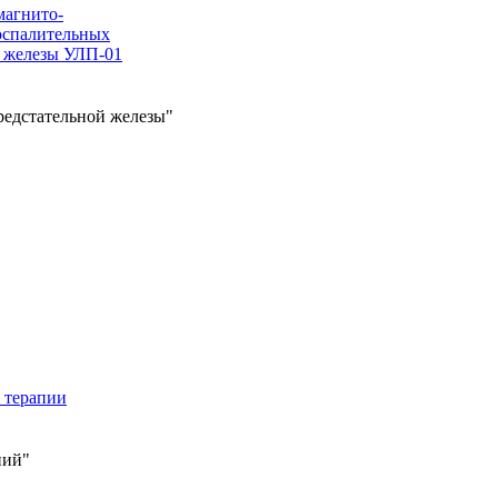
магнито-
оспалительных
й железы УЛП-01
редстательной железы"
 терапии
ний"