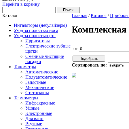
Перейти в корзину
Каталог
Главная
/
Каталог
/
Приборы
Ингаляторы (небулайзеры)
Комплексная
Уход за полостью носа
Уход за полостью рта
Ирригаторы
Электрические зубные
от
щетки
Сменные чистящие
насадки
Сортировать по:
Тонометры
Автоматические
Полуавтоматические
Запястные
Механические
Стетоскопы
Термометры
Инфракрасные
Ушные
Электронные
Для ванн
Ртутные
Безртутные