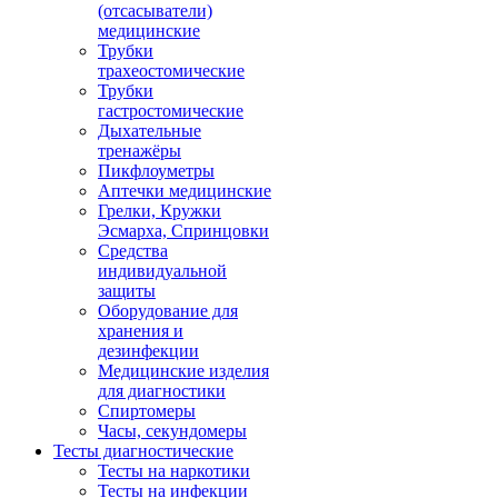
(отсасыватели)
медицинские
Трубки
трахеостомические
Трубки
гастростомические
Дыхательные
тренажёры
Пикфлоуметры
Аптечки медицинские
Грелки, Кружки
Эсмарха, Спринцовки
Средства
индивидуальной
защиты
Оборудование для
хранения и
дезинфекции
Медицинские изделия
для диагностики
Спиртомеры
Часы, секундомеры
Тесты диагностические
Тесты на наркотики
Тесты на инфекции