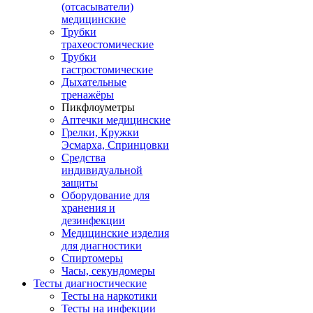
(отсасыватели)
медицинские
Трубки
трахеостомические
Трубки
гастростомические
Дыхательные
тренажёры
Пикфлоуметры
Аптечки медицинские
Грелки, Кружки
Эсмарха, Спринцовки
Средства
индивидуальной
защиты
Оборудование для
хранения и
дезинфекции
Медицинские изделия
для диагностики
Спиртомеры
Часы, секундомеры
Тесты диагностические
Тесты на наркотики
Тесты на инфекции