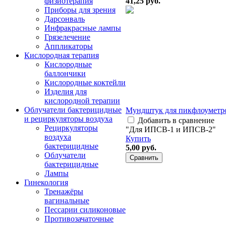
41,25
руб.
физиотерапия
Приборы для зрения
Дарсонваль
Инфракрасные лампы
Грязелечение
Аппликаторы
Кислородная терапия
Кислородные
баллончики
Кислородные коктейли
Изделия для
кислородной терапии
Облучатели бактерицидные
Мундштук для пикфлоумет
и рециркуляторы воздуха
Добавить в сравнение
Рециркуляторы
"Для ИПСВ-1 и ИПСВ-2"
воздуха
Купить
бактерицидные
5,00
руб.
Облучатели
бактерицидные
Лампы
Гинекология
Тренажёры
вагинальные
Пессарии силиконовые
Противозачаточные