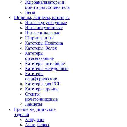
Жироанализаторы и
мониторы состава тела
Весы
Шприцы, ланцеты, катетеры
Иглы акупунктурные
Иглы инсулиновые
Иглы спинальные
Шприцы, иглы
Катетеры Нелатона
Катетеры Фолея
Катетеры
отсасывающие
Катетеры питающие
Катетеры желудочные
Катетеры
периферические
Катетеры для ГСГ
Катетеры прочие
Стенты
мочеточниковые
Ланцеты
Прочие медицинские
изделия
Хирургия
Аспираторы