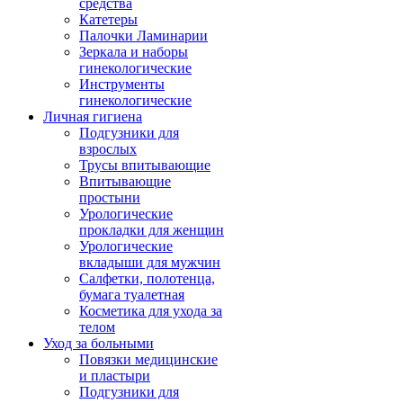
средства
Катетеры
Палочки Ламинарии
Зеркала и наборы
гинекологические
Инструменты
гинекологические
Личная гигиена
Подгузники для
взрослых
Трусы впитывающие
Впитывающие
простыни
Урологические
прокладки для женщин
Урологические
вкладыши для мужчин
Салфетки, полотенца,
бумага туалетная
Косметика для ухода за
телом
Уход за больными
Повязки медицинские
и пластыри
Подгузники для