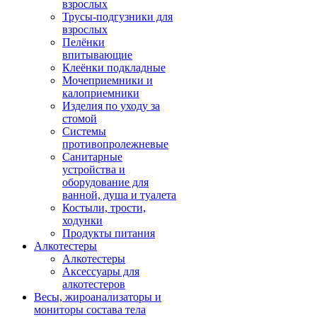
взрослых
Трусы-подгузники для
взрослых
Пелёнки
впитывающие
Клеёнки подкладные
Мочеприемники и
калоприемники
Изделия по уходу за
стомой
Системы
противопролежневые
Санитарные
устройства и
оборудование для
ванной, душа и туалета
Костыли, трости,
ходунки
Продукты питания
Алкотестеры
Алкотестеры
Аксессуары для
алкотестеров
Весы, жироанализаторы и
мониторы состава тела