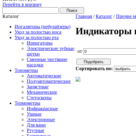
Перейти в корзину
Каталог
Главная
/
Каталог
/
Прочие м
Ингаляторы (небулайзеры)
Индикаторы 
Уход за полостью носа
Уход за полостью рта
Ирригаторы
Электрические зубные
от
щетки
Сменные чистящие
насадки
Сортировать по:
Тонометры
Автоматические
Полуавтоматические
Запястные
Механические
Стетоскопы
Термометры
Инфракрасные
Ушные
Электронные
Для ванн
Ртутные
Безртутные