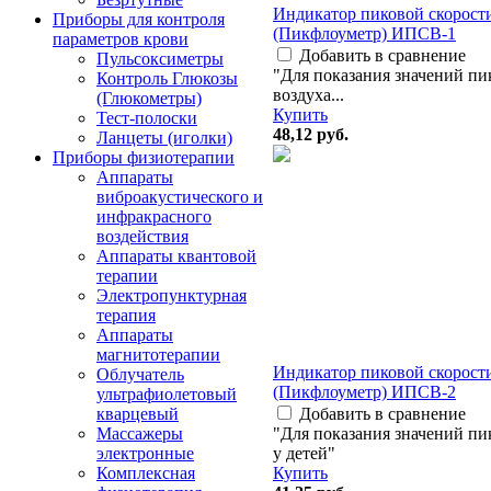
Индикатор пиковой скорост
Приборы для контроля
(Пикфлоуметр) ИПСВ-1
параметров крови
Добавить в сравнение
Пульсоксиметры
"Для показания значений пи
Контроль Глюкозы
воздуха...
(Глюкометры)
Купить
Тест-полоски
48,12
руб.
Ланцеты (иголки)
Приборы физиотерапии
Аппараты
виброакустического и
инфракрасного
воздействия
Аппараты квантовой
терапии
Электропунктурная
терапия
Аппараты
магнитотерапии
Индикатор пиковой скорост
Облучатель
(Пикфлоуметр) ИПСВ-2
ультрафиолетовый
Добавить в сравнение
кварцевый
"Для показания значений пи
Массажеры
у детей"
электронные
Купить
Комплексная