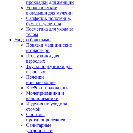
прокладки для женщин
Урологические
вкладыши для мужчин
Салфетки, полотенца,
бумага туалетная
Косметика для ухода за
телом
Уход за больными
Повязки медицинские
и пластыри
Подгузники для
взрослых
Трусы-подгузники для
взрослых
Пелёнки
впитывающие
Клеёнки подкладные
Мочеприемники и
калоприемники
Изделия по уходу за
стомой
Системы
противопролежневые
Санитарные
устройства и