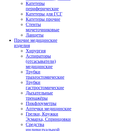
Катетеры
периферические
Катетеры для ГСГ
Катетеры прочие
Стенты
мочеточниковые
Ланцеты
Прочие медицинские
изделия
Хирургия
Аспираторы
(отсасыватели)
медицинские
Трубки
трахеостомические
Трубки
гастростомические
Дыхательные
тренажёры
Пикфлоуметры
Аптечки медицинские
Грелки, Кружки
Эсмарха, Спринцовки
Средства
индивидуальной