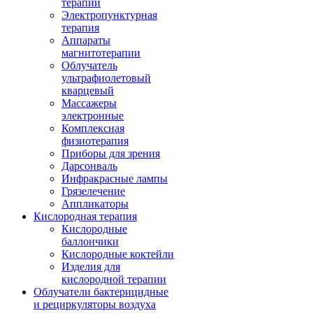
терапии
Электропунктурная
терапия
Аппараты
магнитотерапии
Облучатель
ультрафиолетовый
кварцевый
Массажеры
электронные
Комплексная
физиотерапия
Приборы для зрения
Дарсонваль
Инфракрасные лампы
Грязелечение
Аппликаторы
Кислородная терапия
Кислородные
баллончики
Кислородные коктейли
Изделия для
кислородной терапии
Облучатели бактерицидные
и рециркуляторы воздуха