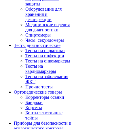
защиты
Оборудование для
хранения и
дезинфекции
Медицинские изделия
для диагностики
Спиртомеры
Часы, секундомеры
Тесты диагностические
Тесты на наркотики
Тесты на инфекции
Тесты на онкомаркеры
Тесты на
кардиомаркеры
Тесты на заболевания
ЖКТ
Прочие тесты
Ортопедические товары
Корректоры осанки
Бандажи
Корсеты
Бинты эластичные,
тейпы
Приборы для безопасности и
экологического контроля