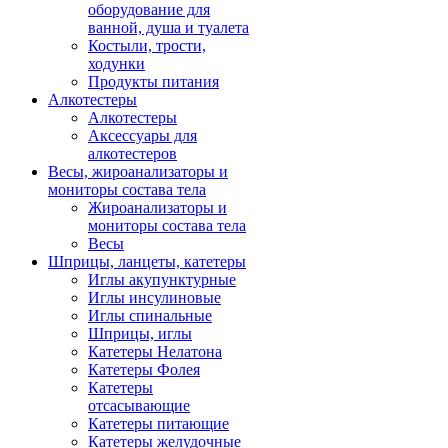
оборудование для
ванной, душа и туалета
Костыли, трости,
ходунки
Продукты питания
Алкотестеры
Алкотестеры
Аксессуары для
алкотестеров
Весы, жироанализаторы и
мониторы состава тела
Жироанализаторы и
мониторы состава тела
Весы
Шприцы, ланцеты, катетеры
Иглы акупунктурные
Иглы инсулиновые
Иглы спинальные
Шприцы, иглы
Катетеры Нелатона
Катетеры Фолея
Катетеры
отсасывающие
Катетеры питающие
Катетеры желудочные