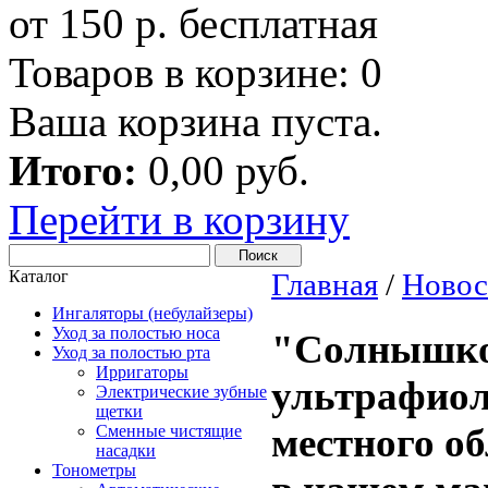
от 150 р. бесплатная
Товаров в корзине:
0
Ваша корзина пуста.
Итого:
0,00 руб.
Перейти в корзину
Каталог
Главная
/
Новос
Ингаляторы (небулайзеры)
Уход за полостью носа
"Солнышко"
Уход за полостью рта
Ирригаторы
ультрафиол
Электрические зубные
щетки
местного о
Сменные чистящие
насадки
Тонометры