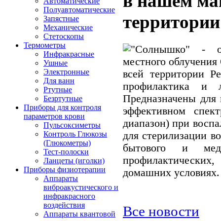
в нашем маг
Автоматические
Полуавтоматические
территории
Запястные
Механические
Стетоскопы
Термометры
"Солнышко" - об
Инфракрасные
местного облучения
Ушные
Электронные
всей территории Р
Для ванн
профилактика и 
Ртутные
Предназначены для 
Безртутные
Приборы для контроля
эффективном спект
параметров крови
диапазон) при воспа
Пульсоксиметры
для стерилизации в
Контроль Глюкозы
(Глюкометры)
бытового и меди
Тест-полоски
профилактических
Ланцеты (иголки)
Приборы физиотерапии
домашних условиях
Аппараты
виброакустического и
инфракрасного
воздействия
Все новости
Аппараты квантовой