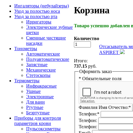
Ингаляторы (небулайзеры)
Корзина
Уход за полостью носа
Уход за полостью рта
Ирригаторы
Товаро успешно добавлен в
Электрические зубные
щетки
Сменные чистящие
Количество
насадки
Отсасыватель м
Тонометры
ASPIRET
Автоматические
Полуавтоматические
Итого:
Запястные
737.15
руб.
Механические
Оформить заказ
Стетоскопы
* Обязательные поля
Термометры
Инфракрасные
Ушные
Электронные
Для ванн
Ртутные
Фамилия Имя Отчество:
*
Безртутные
Телефон:
*
Приборы для контроля
Телефон:
параметров крови
Телефон:
Пульсоксиметры
Email: