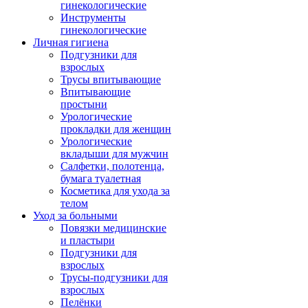
гинекологические
Инструменты
гинекологические
Личная гигиена
Подгузники для
взрослых
Трусы впитывающие
Впитывающие
простыни
Урологические
прокладки для женщин
Урологические
вкладыши для мужчин
Салфетки, полотенца,
бумага туалетная
Косметика для ухода за
телом
Уход за больными
Повязки медицинские
и пластыри
Подгузники для
взрослых
Трусы-подгузники для
взрослых
Пелёнки