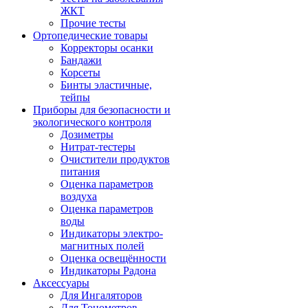
ЖКТ
Прочие тесты
Ортопедические товары
Корректоры осанки
Бандажи
Корсеты
Бинты эластичные,
тейпы
Приборы для безопасности и
экологического контроля
Дозиметры
Нитрат-тестеры
Очистители продуктов
питания
Оценка параметров
воздуха
Оценка параметров
воды
Индикаторы электро-
магнитных полей
Оценка освещённости
Индикаторы Радона
Аксессуары
Для Ингаляторов
Для Тонометров