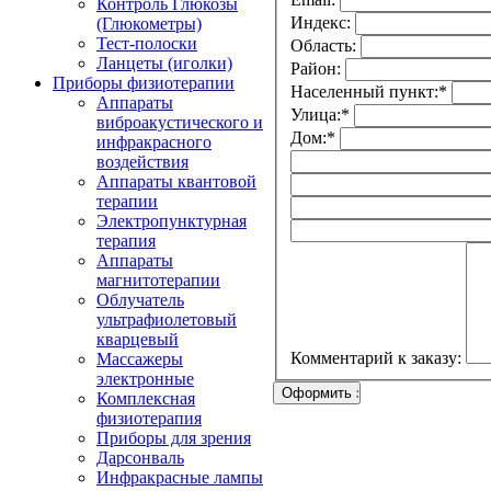
Контроль Глюкозы
Индекс:
(Глюкометры)
Тест-полоски
Область:
Ланцеты (иголки)
Район:
Приборы физиотерапии
Населенный пункт:
*
Аппараты
Улица:
*
виброакустического и
Дом:
*
инфракрасного
воздействия
Аппараты квантовой
терапии
Электропунктурная
терапия
Аппараты
магнитотерапии
Облучатель
ультрафиолетовый
кварцевый
Комментарий к заказу:
Массажеры
электронные
Комплексная
физиотерапия
Приборы для зрения
Дарсонваль
Инфракрасные лампы