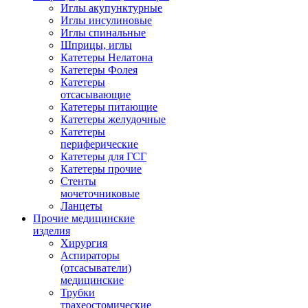
Иглы акупунктурные
Иглы инсулиновые
Иглы спинальные
Шприцы, иглы
Катетеры Нелатона
Катетеры Фолея
Катетеры
отсасывающие
Катетеры питающие
Катетеры желудочные
Катетеры
периферические
Катетеры для ГСГ
Катетеры прочие
Стенты
мочеточниковые
Ланцеты
Прочие медицинские
изделия
Хирургия
Аспираторы
(отсасыватели)
медицинские
Трубки
трахеостомические