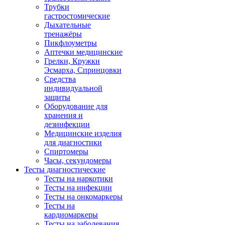
Трубки
гастростомические
Дыхательные
тренажёры
Пикфлоуметры
Аптечки медицинские
Грелки, Кружки
Эсмарха, Спринцовки
Средства
индивидуальной
защиты
Оборудование для
хранения и
дезинфекции
Медицинские изделия
для диагностики
Спиртомеры
Часы, секундомеры
Тесты диагностические
Тесты на наркотики
Тесты на инфекции
Тесты на онкомаркеры
Тесты на
кардиомаркеры
Тесты на заболевания