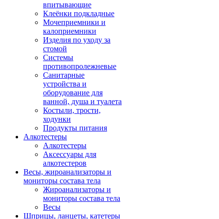
впитывающие
Клеёнки подкладные
Мочеприемники и
калоприемники
Изделия по уходу за
стомой
Системы
противопролежневые
Санитарные
устройства и
оборудование для
ванной, душа и туалета
Костыли, трости,
ходунки
Продукты питания
Алкотестеры
Алкотестеры
Аксессуары для
алкотестеров
Весы, жироанализаторы и
мониторы состава тела
Жироанализаторы и
мониторы состава тела
Весы
Шприцы, ланцеты, катетеры