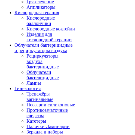
Грязелечение
Аппликаторы
Кислородная терапия
Кислородные
баллончики
Кислородные коктейли
Изделия для
кислородной терапии
Облучатели бактерицидные
и рециркуляторы воздуха
Рециркуляторы
воздуха
бактерицидные
Облучатели
бактерицидные
Лампы
Гинекология
Тренажёры
вагинальные
Пессарии силиконовые
Противозачаточные
средства
Катетеры
Палочки Ламинарии
Зеркала и наборы