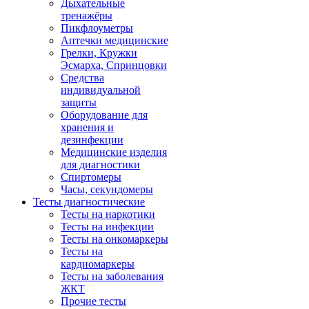
Дыхательные
тренажёры
Пикфлоуметры
Аптечки медицинские
Грелки, Кружки
Эсмарха, Спринцовки
Средства
индивидуальной
защиты
Оборудование для
хранения и
дезинфекции
Медицинские изделия
для диагностики
Спиртомеры
Часы, секундомеры
Тесты диагностические
Тесты на наркотики
Тесты на инфекции
Тесты на онкомаркеры
Тесты на
кардиомаркеры
Тесты на заболевания
ЖКТ
Прочие тесты