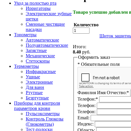
Уход за полостью рта
Ирригаторы
Товаро успешно добавлен в
Электрические зубные
щетки
Сменные чистящие
Количество
насадки
Тонометры
Щиток защитны
Автоматические
Полуавтоматические
Итого:
Запястные
8.40
руб.
Механические
Оформить заказ
Стетоскопы
* Обязательные поля
Термометры
Инфракрасные
Ушные
Электронные
Для ванн
Ртутные
Фамилия Имя Отчество:
*
Безртутные
Телефон:
*
Приборы для контроля
Телефон:
параметров крови
Телефон:
Пульсоксиметры
Email:
Контроль Глюкозы
Индекс:
(Глюкометры)
Тест-полоски
Область: