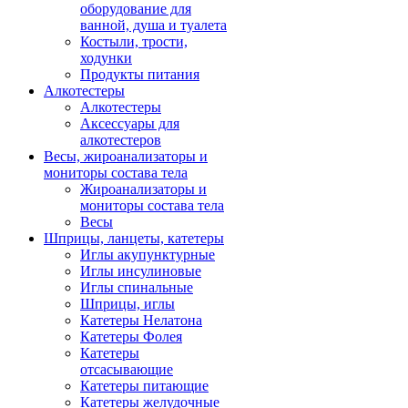
оборудование для
ванной, душа и туалета
Костыли, трости,
ходунки
Продукты питания
Алкотестеры
Алкотестеры
Аксессуары для
алкотестеров
Весы, жироанализаторы и
мониторы состава тела
Жироанализаторы и
мониторы состава тела
Весы
Шприцы, ланцеты, катетеры
Иглы акупунктурные
Иглы инсулиновые
Иглы спинальные
Шприцы, иглы
Катетеры Нелатона
Катетеры Фолея
Катетеры
отсасывающие
Катетеры питающие
Катетеры желудочные