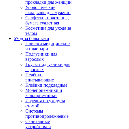
прокладки для женщин
Урологические
вкладыши для мужчин
Салфетки, полотенца,
бумага туалетная
Косметика для ухода за
телом
Уход за больными
Повязки медицинские
и пластыри
Подгузники для
взрослых
Трусы-подгузники для
взрослых
Пелёнки
впитывающие
Клеёнки подкладные
Мочеприемники и
калоприемники
Изделия по уходу за
стомой
Системы
противопролежневые
Санитарные
устройства и