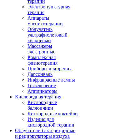
терапии
Электропунктурная
терапия
Аппараты
магнитотерапии
Облучатель
ультрафиолетовый
кварцевый
Массажеры
электронные
Комплексная
физиотерапия
Приборы для зрения
Дарсонваль
Инфракрасные лампы
Грязелечение
Аппликаторы
Кислородная терапия
Кислородные
баллончики
Кислородные коктейли
Изделия для
кислородной терапии
Облучатели бактерицидные
и рециркуляторы воздуха