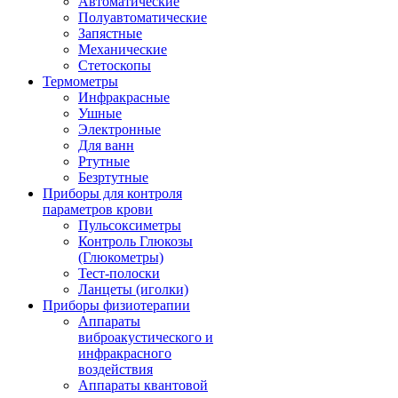
Автоматические
Полуавтоматические
Запястные
Механические
Стетоскопы
Термометры
Инфракрасные
Ушные
Электронные
Для ванн
Ртутные
Безртутные
Приборы для контроля
параметров крови
Пульсоксиметры
Контроль Глюкозы
(Глюкометры)
Тест-полоски
Ланцеты (иголки)
Приборы физиотерапии
Аппараты
виброакустического и
инфракрасного
воздействия
Аппараты квантовой