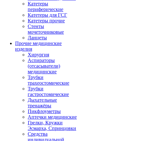
Катетеры
периферические
Катетеры для ГСГ
Катетеры прочие
Стенты
мочеточниковые
Ланцеты
Прочие медицинские
изделия
Хирургия
Аспираторы
(отсасыватели)
медицинские
Трубки
трахеостомические
Трубки
гастростомические
Дыхательные
тренажёры
Пикфлоуметры
Аптечки медицинские
Грелки, Кружки
Эсмарха, Спринцовки
Средства
индивидуальной