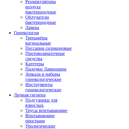
Рециркуляторы
воздуха
бактерицидные
Облучатели
бактерицидные
Лампы
Гинекология
Тренажёры
вагинальные
Пессарии силиконовые
Противозачаточные
средства
Катетеры
Палочки Ламинарии
Зеркала и наборы
гинекологические
Инструменты
гинекологические
Личная гигиена
Подгузники для
взрослых
Трусы впитывающие
Впитывающие
простыни
Урологические