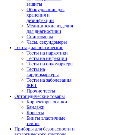
защиты
Оборудование для
хранения и
дезинфекции
Медицинские изделия
для диагностики
Спиртомеры
Часы, секундомеры
Тесты диагностические
Тесты на наркотики
Тесты на инфекции
Тесты на онкомаркеры
Тесты на
кардиомаркеры
Тесты на заболевания
ЖКТ
Прочие тесты
Ортопедические товары
Корректоры осанки
Бандажи
Корсеты
Бинты эластичные,
тейпы
Приборы для безопасности и
экологического контроля