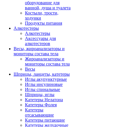
оборудование для
ванной, душа и туалета
Костыли, трости,
ходунки
Продукты питания
Алкотестеры
Алкотестеры
Аксессуары для
алкотестеров
Весы, жироанализаторы и
мониторы состава тела
Жироанализаторы и
мониторы состава тела
Весы
Шприцы, ланцеты, катетеры
Иглы акупунктурные
Иглы инсулиновые
Иглы спинальные
Шприцы, иглы
Катетеры Нелатона
Катетеры Фолея
Катетеры
отсасывающие
Катетеры питающие
Катетеры желудочные