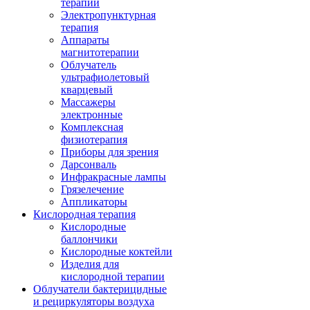
терапии
Электропунктурная
терапия
Аппараты
магнитотерапии
Облучатель
ультрафиолетовый
кварцевый
Массажеры
электронные
Комплексная
физиотерапия
Приборы для зрения
Дарсонваль
Инфракрасные лампы
Грязелечение
Аппликаторы
Кислородная терапия
Кислородные
баллончики
Кислородные коктейли
Изделия для
кислородной терапии
Облучатели бактерицидные
и рециркуляторы воздуха