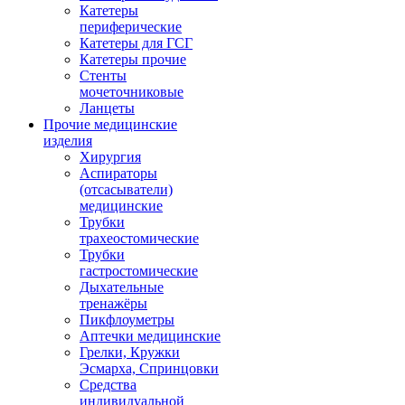
Катетеры
периферические
Катетеры для ГСГ
Катетеры прочие
Стенты
мочеточниковые
Ланцеты
Прочие медицинские
изделия
Хирургия
Аспираторы
(отсасыватели)
медицинские
Трубки
трахеостомические
Трубки
гастростомические
Дыхательные
тренажёры
Пикфлоуметры
Аптечки медицинские
Грелки, Кружки
Эсмарха, Спринцовки
Средства
индивидуальной