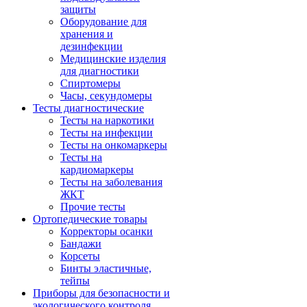
защиты
Оборудование для
хранения и
дезинфекции
Медицинские изделия
для диагностики
Спиртомеры
Часы, секундомеры
Тесты диагностические
Тесты на наркотики
Тесты на инфекции
Тесты на онкомаркеры
Тесты на
кардиомаркеры
Тесты на заболевания
ЖКТ
Прочие тесты
Ортопедические товары
Корректоры осанки
Бандажи
Корсеты
Бинты эластичные,
тейпы
Приборы для безопасности и
экологического контроля