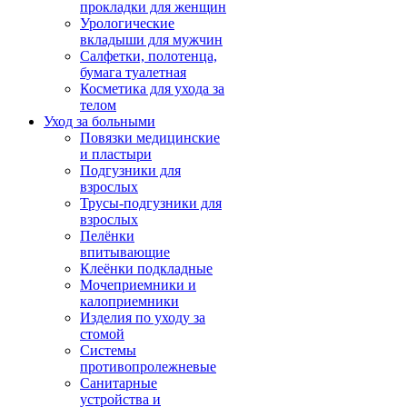
прокладки для женщин
Урологические
вкладыши для мужчин
Салфетки, полотенца,
бумага туалетная
Косметика для ухода за
телом
Уход за больными
Повязки медицинские
и пластыри
Подгузники для
взрослых
Трусы-подгузники для
взрослых
Пелёнки
впитывающие
Клеёнки подкладные
Мочеприемники и
калоприемники
Изделия по уходу за
стомой
Системы
противопролежневые
Санитарные
устройства и