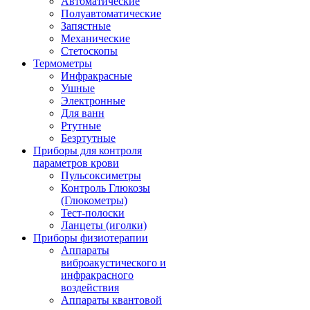
Автоматические
Полуавтоматические
Запястные
Механические
Стетоскопы
Термометры
Инфракрасные
Ушные
Электронные
Для ванн
Ртутные
Безртутные
Приборы для контроля
параметров крови
Пульсоксиметры
Контроль Глюкозы
(Глюкометры)
Тест-полоски
Ланцеты (иголки)
Приборы физиотерапии
Аппараты
виброакустического и
инфракрасного
воздействия
Аппараты квантовой