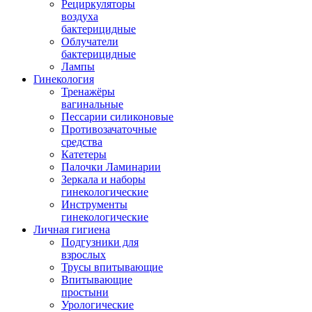
Рециркуляторы
воздуха
бактерицидные
Облучатели
бактерицидные
Лампы
Гинекология
Тренажёры
вагинальные
Пессарии силиконовые
Противозачаточные
средства
Катетеры
Палочки Ламинарии
Зеркала и наборы
гинекологические
Инструменты
гинекологические
Личная гигиена
Подгузники для
взрослых
Трусы впитывающие
Впитывающие
простыни
Урологические