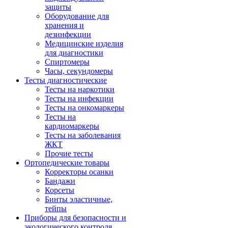
защиты
Оборудование для
хранения и
дезинфекции
Медицинские изделия
для диагностики
Спиртомеры
Часы, секундомеры
Тесты диагностические
Тесты на наркотики
Тесты на инфекции
Тесты на онкомаркеры
Тесты на
кардиомаркеры
Тесты на заболевания
ЖКТ
Прочие тесты
Ортопедические товары
Корректоры осанки
Бандажи
Корсеты
Бинты эластичные,
тейпы
Приборы для безопасности и
экологического контроля