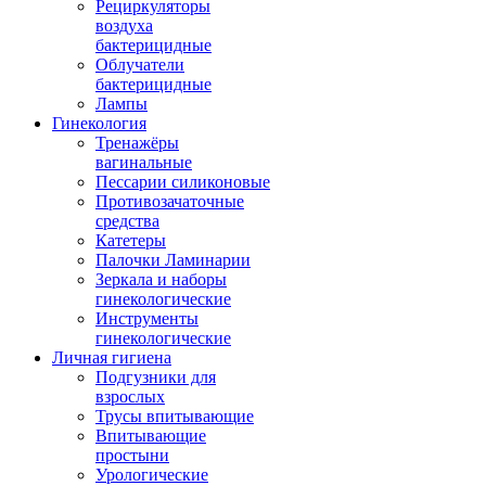
Рециркуляторы
воздуха
бактерицидные
Облучатели
бактерицидные
Лампы
Гинекология
Тренажёры
вагинальные
Пессарии силиконовые
Противозачаточные
средства
Катетеры
Палочки Ламинарии
Зеркала и наборы
гинекологические
Инструменты
гинекологические
Личная гигиена
Подгузники для
взрослых
Трусы впитывающие
Впитывающие
простыни
Урологические