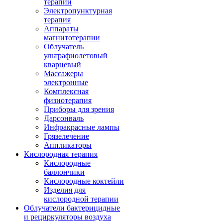
терапии
Электропунктурная
терапия
Аппараты
магнитотерапии
Облучатель
ультрафиолетовый
кварцевый
Массажеры
электронные
Комплексная
физиотерапия
Приборы для зрения
Дарсонваль
Инфракрасные лампы
Грязелечение
Аппликаторы
Кислородная терапия
Кислородные
баллончики
Кислородные коктейли
Изделия для
кислородной терапии
Облучатели бактерицидные
и рециркуляторы воздуха