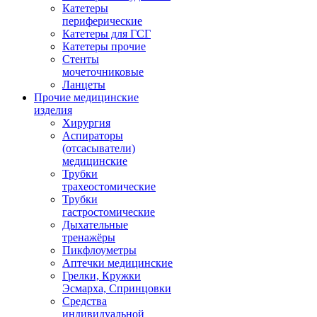
Катетеры
периферические
Катетеры для ГСГ
Катетеры прочие
Стенты
мочеточниковые
Ланцеты
Прочие медицинские
изделия
Хирургия
Аспираторы
(отсасыватели)
медицинские
Трубки
трахеостомические
Трубки
гастростомические
Дыхательные
тренажёры
Пикфлоуметры
Аптечки медицинские
Грелки, Кружки
Эсмарха, Спринцовки
Средства
индивидуальной