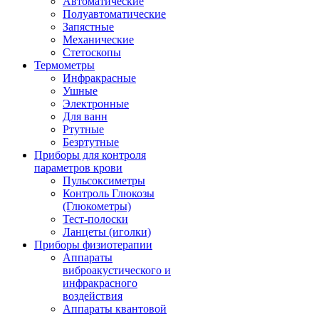
Автоматические
Полуавтоматические
Запястные
Механические
Стетоскопы
Термометры
Инфракрасные
Ушные
Электронные
Для ванн
Ртутные
Безртутные
Приборы для контроля
параметров крови
Пульсоксиметры
Контроль Глюкозы
(Глюкометры)
Тест-полоски
Ланцеты (иголки)
Приборы физиотерапии
Аппараты
виброакустического и
инфракрасного
воздействия
Аппараты квантовой