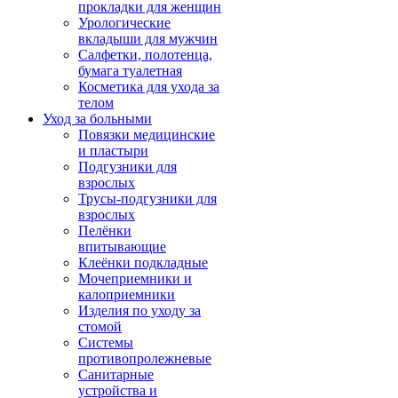
прокладки для женщин
Урологические
вкладыши для мужчин
Салфетки, полотенца,
бумага туалетная
Косметика для ухода за
телом
Уход за больными
Повязки медицинские
и пластыри
Подгузники для
взрослых
Трусы-подгузники для
взрослых
Пелёнки
впитывающие
Клеёнки подкладные
Мочеприемники и
калоприемники
Изделия по уходу за
стомой
Системы
противопролежневые
Санитарные
устройства и