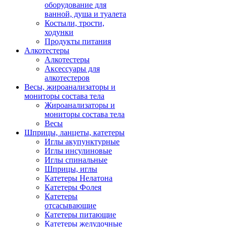
оборудование для
ванной, душа и туалета
Костыли, трости,
ходунки
Продукты питания
Алкотестеры
Алкотестеры
Аксессуары для
алкотестеров
Весы, жироанализаторы и
мониторы состава тела
Жироанализаторы и
мониторы состава тела
Весы
Шприцы, ланцеты, катетеры
Иглы акупунктурные
Иглы инсулиновые
Иглы спинальные
Шприцы, иглы
Катетеры Нелатона
Катетеры Фолея
Катетеры
отсасывающие
Катетеры питающие
Катетеры желудочные