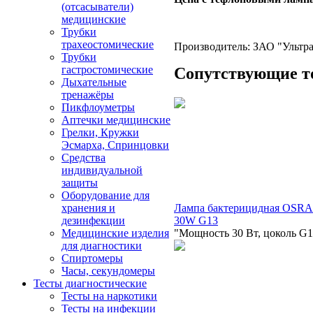
(отсасыватели)
медицинские
Трубки
трахеостомические
Производитель: ЗАО "Ультрам
Трубки
гастростомические
Сопутствующие т
Дыхательные
тренажёры
Пикфлоуметры
Аптечки медицинские
Грелки, Кружки
Эсмарха, Спринцовки
Средства
индивидуальной
защиты
Оборудование для
хранения и
Лампа бактерицидная OSR
дезинфекции
30W G13
Медицинские изделия
"Мощность 30 Вт, цоколь G1
для диагностики
Спиртомеры
Часы, секундомеры
Тесты диагностические
Тесты на наркотики
Тесты на инфекции