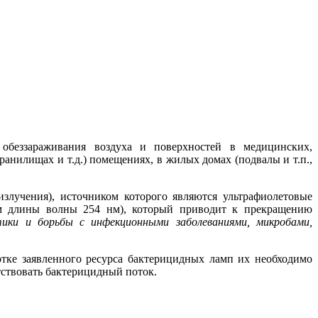
обеззараживания воздуха и поверхностей в медицинских,
нилищах и т.д.) помещениях, в жилых домах (подвалы и т.п.,
злучения), источником которого являются ультрафиолетовые
ом длины волны 254 нм), который приводит к прекращению
тики и борьбы с инфекционными заболеваниями, микробами,
тке заявленного ресурса бактерицидных ламп их необходимо
утствовать бактерицидный поток.