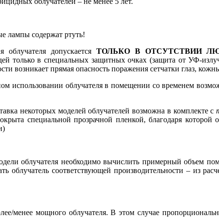
ицидных облучателей – не менее 5 лет.
е лампы содержат ртуть!
ия облучателя допускается
ТОЛЬКО В ОТСУТСТВИИ ЛЮ
дей только в специальных защитных очках (защита от УФ-изл
сти возникает прямая опасность поражения сетчатки глаз, кожн
ом использовании облучателя в помещении со временем возмож
ставка некоторых моделей облучателей возможна в комплекте с
покрыта специальной прозрачной пленкой, благодаря которой 
и)
одели облучателя необходимо вычислить примерный объем пом
ать облучатель соответствующей производительности – из расч
лее/менее мощного облучателя. В этом случае пропорциональн