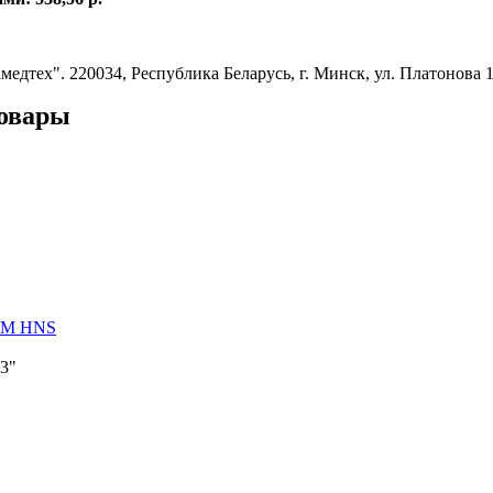
едтех". 220034, Республика Беларусь, г. Минск, ул. Платонова 1
овары
AM HNS
3"