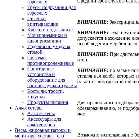
Средний срок службы бактер
взрослых
Трусы-подгузники для
взрослых
Пелёнки
ВНИМАНИЕ:
бактерицидны
впитывающие
Клеёнки подкладные
ВНИМАНИЕ:
Эксплуатац
Мочеприемники и
допускается нахождение лю
калоприемники
несоблюдении мер безопасно
Изделия по уходу за
стомой
ВНИМАНИЕ:
При длительн
Системы
и т.п.
противопролежневые
Санитарные
ВНИМАНИЕ:
по заявке по
устройства и
стеклянная колба которых 
оборудование для
остаются внутри этой пленк
ванной, душа и туалета
Костыли, трости,
ходунки
Продукты питания
Для правильного подбора м
Алкотестеры
обеззараживанию, и подобр
Алкотестеры
час
Аксессуары для
алкотестеров
Весы, жироанализаторы и
Возможно использование бо
мониторы состава тела