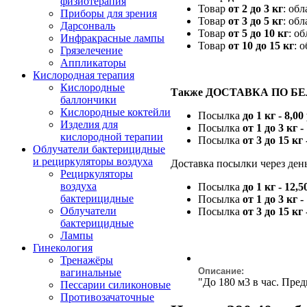
физиотерапия
Товар
от 2 до 3 кг
: об
Приборы для зрения
Товар
от 3 до 5 кг
: об
Дарсонваль
Товар
от 5 до 10 кг
: о
Инфракрасные лампы
Товар
от 10 до 15 кг
: 
Грязелечение
Аппликаторы
Кислородная терапия
Кислородные
Также ДОСТАВКА ПО Б
баллончики
Кислородные коктейли
Посылка
до 1 кг - 8,00
Изделия для
Посылка
от 1 до 3 кг -
кислородной терапии
Посылка
от 3 до 15 кг 
Облучатели бактерицидные
и рециркуляторы воздуха
Доставка посылки через день
Рециркуляторы
воздуха
Посылка
до 1 кг - 12,5
бактерицидные
Посылка
от 1 до 3 кг -
Облучатели
Посылка
от 3 до 15 кг 
бактерицидные
Лампы
Гинекология
Тренажёры
Описание:
вагинальные
"До 180 м3 в час. Пре
Пессарии силиконовые
Противозачаточные