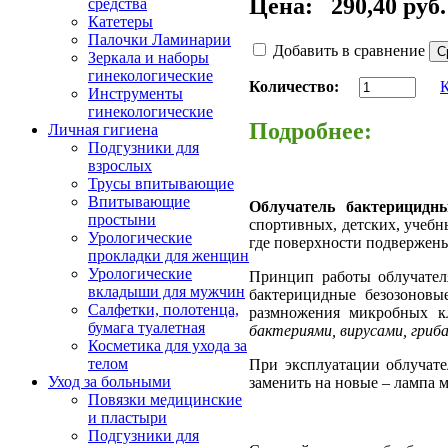
Цена:
290,40 руб.
средства
Катетеры
Палочки Ламинарии
Добавить в сравнение
Зеркала и наборы
гинекологические
Количество:
Инструменты
гинекологические
Подробнее:
Личная гигиена
Подгузники для
взрослых
Трусы впитывающие
Впитывающие
Облучатель бактерицидны
простыни
спортивных, детских, учебн
Урологические
где поверхности подвержены
прокладки для женщин
Урологические
Принцип работы облучателя
вкладыши для мужчин
бактерицидные безозонов
Салфетки, полотенца,
размножения микробных к
бумага туалетная
бактериями, вирусами, гриба
Косметика для ухода за
телом
При эксплуатации облучате
Уход за больными
заменить на новые – лампа м
Повязки медицинские
и пластыри
Подгузники для