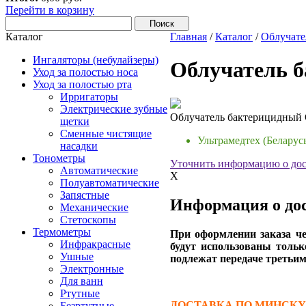
Перейти в корзину
Каталог
Главная
/
Каталог
/
Облучате
Ингаляторы (небулайзеры)
Облучатель б
Уход за полостью носа
Уход за полостью рта
Ирригаторы
Электрические зубные
Облучатель бактерицидный 
щетки
Сменные чистящие
Ультрамедтех (Беларус
насадки
Тонометры
Уточнить информацию о дос
Автоматические
X
Полуавтоматические
Запястные
Информация о дос
Механические
Стетоскопы
Термометры
При оформлении заказа че
Инфракрасные
будут использованы тольк
Ушные
подлежат передаче третьим
Электронные
Для ванн
Ртутные
ДОСТАВКА ПО МИНСКУ (д
Безртутные