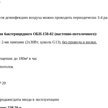
.
ля дезинфекцию воздуха можно проводить периодически 3-4 раз
я бактерицидного ОБН-150-02 (настенно-потолочного):
с 2-мя лампами (2х30Вт, цоколь G13),
без провода и вилки.
щения: до 180м³ в час
 потолок
P 20
 продажи/даты ввода в эксплуатацию
и: 538,56 р.