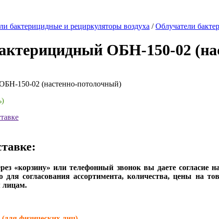
ли бактерицидные и рециркуляторы воздуха
/
Облучатели бакте
актерицидный ОБН-150-02 (на
ОБН-150-02 (настенно-потолочный)
ь)
тавке
тавке:
рез «корзину» или телефонный звонок вы даете согласие н
о для согласования ассортимента, количества, цены на то
 лицам.
ля физических лиц)