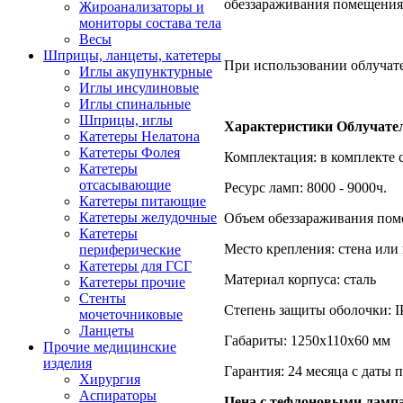
обеззараживания помещения
Жироанализаторы и
мониторы состава тела
Весы
Шприцы, ланцеты, катетеры
При использовании облучате
Иглы акупунктурные
Иглы инсулиновые
Иглы спинальные
Шприцы, иглы
Характеристики Облучател
Катетеры Нелатона
Катетеры Фолея
Комплектация: в комплекте 
Катетеры
отсасывающие
Ресурс ламп: 8000 - 9000ч.
Катетеры питающие
Катетеры желудочные
Объем обеззараживания поме
Катетеры
Место крепления: стена или
периферические
Катетеры для ГСГ
Материал корпуса: сталь
Катетеры прочие
Стенты
Степень защиты оболочки: I
мочеточниковые
Ланцеты
Габариты: 1250х110х60 мм
Прочие медицинские
изделия
Гарантия: 24 месяца с даты
Хирургия
Аспираторы
Цена с тефлоновыми лампам