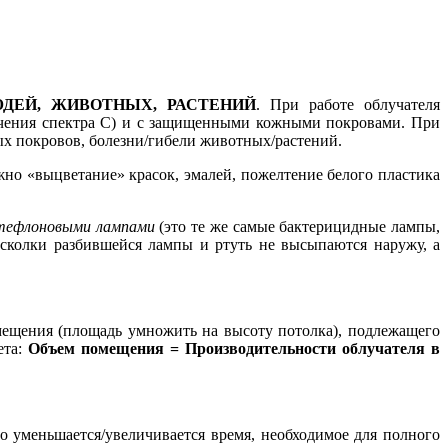
ДЕЙ, ЖИВОТНЫХ, РАСТЕНИЙ
. При работе облучателя
учения спектра С) и с защищенными кожными покровами. При
ых покровов, болезни/гибели животных/растений.
но «выцветание» красок, эмалей, пожелтение белого пластика
тефлоновыми лампами
(это те же самые бактерицидные лампы,
осколки разбившейся лампы и ртуть не высыпаются наружу, а
ещения (площадь умножить на высоту потолка), подлежащего
ета:
О
бъем помещения = Производительности облучателя в
о уменьшается/увеличивается время, необходимое для полного