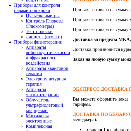
Приборы для контроля
При заказе товара на сумму
параметров крови
Пульсоксиметры
При заказе товара на сумму
Контроль Глюкозы
(Глюкометры)
При заказе товара на сумму
Тест-полоски
Ланцеты (иголки)
Доставка за пределы МКАД 
Приборы физиотерапии
Аппараты
Доставка производится курь
виброакустического и
инфракрасного
Заказ на любую сумму можно
воздействия
Аппараты квантовой
терапии
Электропунктурная
терапия
ЭКСПРЕСС ДОСТАВКА 
Аппараты
магнитотерапии
Вы можете оформить заказ
Облучатель
тарифам.
ультрафиолетовый
кварцевый
ДОСТАВКА ПО БЕЛАРУ
Массажеры
менеджера):
электронные
Комплексная
Товар
до 1 кг
: областн