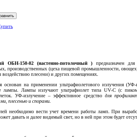
Купить
й ОБН-150-02 (настенно-потолочный )
предназначен для 
ых, производственных (цеха пищевой промышленности, овощехра
 воздействию плесени) и других помещениях.
 основан на применении ультрафиолетового излучения (УФ-и
ые лампы. Лампы излучают ультрафиолет типа UV-C (с пик
леток. УФ-излучение – эффективное средство
для профилак
ми, плесенью и спорами.
лей необходимо вести учет времени работы ламп. При вырабо
ожет давать и далее видимый свет, но в ней при этом будет отс